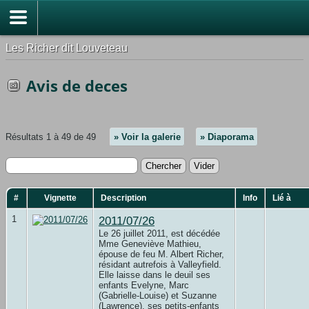
Les Richer dit Louveteau
Avis de deces
Résultats 1 à 49 de 49
» Voir la galerie
» Diaporama
#
Vignette
Description
Info
Lié à
1
2011/07/26
Le 26 juillet 2011, est décédée
Mme Geneviève Mathieu,
épouse de feu M. Albert Richer,
résidant autrefois à Valleyfield.
Elle laisse dans le deuil ses
enfants Evelyne, Marc
(Gabrielle-Louise) et Suzanne
(Lawrence), ses petits-enfants