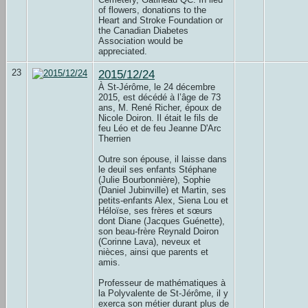
of flowers, donations to the
Heart and Stroke Foundation or
the Canadian Diabetes
Association would be
appreciated.
23
2015/12/24
À St-Jérôme, le 24 décembre
2015, est décédé à l’âge de 73
ans, M. René Richer, époux de
Nicole Doiron. Il était le fils de
feu Léo et de feu Jeanne D'Arc
Therrien
Outre son épouse, il laisse dans
le deuil ses enfants Stéphane
(Julie Bourbonnière), Sophie
(Daniel Jubinville) et Martin, ses
petits-enfants Alex, Siena Lou et
Héloïse, ses frères et sœurs
dont Diane (Jacques Guénette),
son beau-frère Reynald Doiron
(Corinne Lava), neveux et
nièces, ainsi que parents et
amis.
Professeur de mathématiques à
la Polyvalente de St-Jérôme, il y
exerca son métier durant plus de