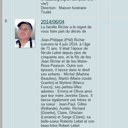
vie/)
Direction : Maison funéraire
Trudel
8
2014/06/04
La famille Richer a le regret de
vous faire part du décès de
Jean-Philippe (Phil) Richer
survenu le 4 juin 2014, à l’âge
de 71 ans. Il était l’époux de
Nicole Lebel depuis plus de
cinquante ans, et le fils de feu
Jean Richer et de feu Marie-
Rose Pearson. Outre son
épouse, il laisse dans le deuil
ses enfants : Michel (Martine
Beaulieu), Martin (Marie-Josée
Guertin) et Mylène (Marco
Fuoco); ses petites-filles
adorées : Emma et Olivia ainsi
que leur mère Jennifer Davis. Il
laisse également ses frères et
sa soeur : Jean-Paul, Gilles
(Rollande), Aurèle, Richard
(Ginette), Claire, Ghislain
(Lorraine) et Serge (Claire); sa
belle-soeur Roberte Lebel et son
beau-frère Robert Lebel