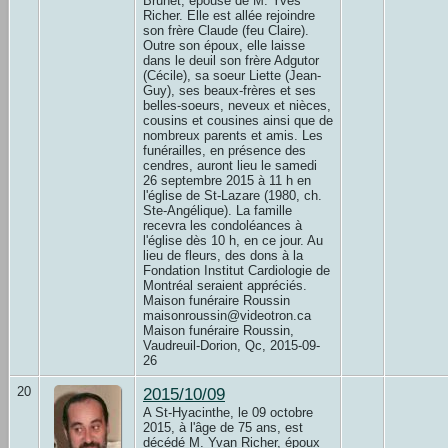
Brunet, épouse de M. Yves
Richer. Elle est allée rejoindre
son frère Claude (feu Claire).
Outre son époux, elle laisse
dans le deuil son frère Adgutor
(Cécile), sa soeur Liette (Jean-
Guy), ses beaux-frères et ses
belles-soeurs, neveux et nièces,
cousins et cousines ainsi que de
nombreux parents et amis. Les
funérailles, en présence des
cendres, auront lieu le samedi
26 septembre 2015 à 11 h en
l'église de St-Lazare (1980, ch.
Ste-Angélique). La famille
recevra les condoléances à
l'église dès 10 h, en ce jour. Au
lieu de fleurs, des dons à la
Fondation Institut Cardiologie de
Montréal seraient appréciés.
Maison funéraire Roussin
maisonroussin@videotron.ca
Maison funéraire Roussin,
Vaudreuil-Dorion, Qc, 2015-09-
26
20
2015/10/09
A St-Hyacinthe, le 09 octobre
2015, à l'âge de 75 ans, est
décédé M. Yvan Richer, époux