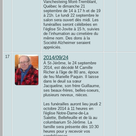
Vanchesteing Mont-Tremblant,
Québec le dimanche 21
septembre de 14 à 17 h et de 19
à 21h. Le lundi 22 septembre le
salon sera ouvert dès midi. Les
funérailles seront célébrées en
l’église St-Jovite à 15 h, suivies
de l’inhumation au cimetière du
même nom. Des dons à la
Société Alzheimer seraient
appréciés.
17
2014/09/24
À St-Jérôme, le 24 septembre
2014, est décédé M Camille
Richer à l'âge de 80 ans, époux
de feu Marielle Paquin. Il laisse
dans le deuil sa sœur
Jacqueline, son frère Guillaume,
ses beaux-frères, belles-soeurs,
plusieurs neveux, nièces.
Les funérailles auront lieu jeudi 2
octobre 2014 à 11 heures en
l'église Notre-Dame-de-La
Salette, Bellefeuille et de là au
columbarium St-Jérôme. La
famille sera présente dès 10:30
heures pour y recevoir vos
condoléances.