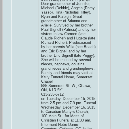
Dear grandmother of Jennifer,
Michael (Debbie), Angela (Ramy
Yasso), Tina (Nicholas Tilley),
Ryan and Kaleigh. Great-
grandmother of Brianna and
Arielle. Survived by her brother
Paul Bignell (Patricia) and by her
sisters-in-law Carmen (late
Claude Richer) and Hugette (late
Richard Richer). Predeceased
by her parents Willa (nee Beach)
and Eric Bignell and by her
brother Eric Bignell (late Peggy).
She will be missed by several
nieces, nephews, cousins
grandnieces and grandnephews.
Family and friends may visit at
Kelly Funeral Home, Somerset
Chapel
585 Somerset St. W., Ottawa,
ON, K1R 5K1
613-235-6712
on Tuesday, December 15, 2015
from 2-5 pm and 7-9 pm. Funeral
Wednesday, December 16, 2015
to Canadian Martyrs Church,
100 Main St., for Mass of
Christian Funeral at 11:30 am.
Interment Notre Dame
Cemetery, Gatineau QC. In lieu