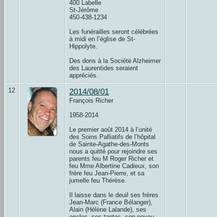
400 Labelle
St-Jérôme
450-438-1234
Les funérailles seront célébrées
à midi en l’église de St-
Hippolyte.
Des dons à la Société Alzheimer
des Laurentides seraient
appréciés.
12
2014/08/01
François Richer
1958-2014
Le premier août 2014 à l’unité
des Soins Palliatifs de l’hôpital
de Sainte-Agathe-des-Monts
nous a quitté pour rejoindre ses
parents feu M Roger Richer et
feu Mme Albertine Cadieux, son
frère feu Jean-Pierre, et sa
jumelle feu Thérèse.
Il laisse dans le deuil ses frères
Jean-Marc (France Bélanger),
Alain (Hélène Lalande), ses
oncles, ses tantes, son neveu,