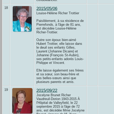
18
2015/05/06
Louise-Hélène Richer Trottier
Paisiblement, à sa résidence de
Pierrefonds, à l'âge de 81 ans,
est décédée Louise-Hélène
Richer-Trottier.
Outre son époux bien-aimé
Hubert Trottier, elle laisse dans
le deuil ses enfants Gilles,
Laurent (Johanne Dicaire) et
Johanne (François St-Aubin),
ses petits-enfants adorés Louis-
Philippe et Vincent.
Elle laisse également ses frères
et sa sœur, son beau-frère et
ses belles-sœurs ainsi que
plusieurs parents et amis.
19
2015/09/22
Jocelyne Brunet Richer
Vaudreuil-Dorion 1943-2015 À
l'Hôpital de Valleyfield, le 22
septembre 2015 à l'âge de 72
ans, est décédée Mme Jocelyne