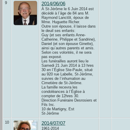
9
2014/06/06
À St-Jérôme le 6 Juin 2014 est
décédé à l`âge de 84 ans M.
Raymond Lanctôt, époux de
Mme. Huguette Richer.
Outre son épouse, il laisse dans
le deuil ses enfants:
Guy (et ses enfants Anne-
Catherine, Philippe et Sandrine),
Daniel (et son épouse Ginette),
ainsi qu`autres parents et amis.
Selon ces volontés, il ne sera
pas exposé.
Les funérailles auront lieu le
Samedi 21 Juin 2014 à 13 hres
30 en l`Église Ste-Paule, situé
au 920 rue Labelle, St-Jérôme,
suivies de l`inhumation au
Cimetière de St-Jérôme.
La famille recevra les
condoléances à l`Église à
compter de 12hres 30.
Direction Funéraire Desrosiers et
Fils Inc.
10 de Martigny, Est
St-Jérôme
10
2014/07/07
1961-2014