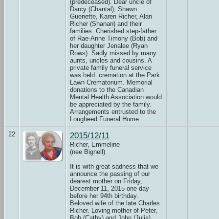
(predeceased). Dear uncle of
Darcy (Chantal), Shawn
Guenette, Karen Richer, Alan
Richer (Shanan) and their
families. Cherished step-father
of Rae-Anne Timony (Bob) and
her daughter Jenalee (Ryan
Rows). Sadly missed by many
aunts, uncles and cousins. A
private family funeral service
was held. cremation at the Park
Lawn Crematorium. Memorial
donations to the Canadian
Mental Health Association would
be appreciated by the family.
Arrangements entrusted to the
Lougheed Funeral Home.
22
2015/12/11
Richer, Emmeline
(nee Bignell)
It is with great sadness that we
announce the passing of our
dearest mother on Friday,
December 11, 2015 one day
before her 94th birthday.
Beloved wife of the late Charles
Richer. Loving mother of Peter,
Bob (Cathy) and John (Julia).