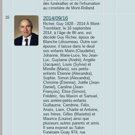
des funérailles et de l'inhumation
au cimetière de Mont-Rolland.
16
2014/09/16
Richer, Guy 1928 - 2014 À Mont-
Tremblant, le 16 septembre
2014, à l’âge de 86 ans, est
décédé Guy Richer, époux de
Blanche Létourneau. Outre son
épouse, il laisse dans le deuil
ses enfants Mario (Claudette),
Johanne, Marie-Luce, feu Jean-
Luc, Guylaine (André), Angèle
(Jacques), Louis (Sylvie) et
Mireille (Mario), ses petits-
enfants Étienne (Alexandra),
Sophie, Simon (Alexandra),
Christine (Étienne), Joëlle (Jean-
Daniel), Caroline (Jean-
François), Élise (Simon),
Frédéric, feu Maxim et Samuel,
ses arrière-petits-enfants
Guillaume, Cendrine, Félix,
Anaïs, Liam, Charlie et Antoine,
ses frères, Gilles (Mariette) et
Maurice (Louise) ainsi que
plusieurs autres parents et amis.
Il sera exposé au Salon
Funéraire Guay 974, rue