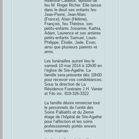
Albertine Cadieux, épouse de
feu M. Roger Richer. Elle laisse
dans le deuil ses enfants feu
Jean-Pierre, Jean-Marc
(France), Alain (Hélène),
François, feu Thérèse, ses
petits-enfants Josianne, Kathia,
Adam, Laurence et ses arrières
petits-enfants Samuel, Louis-
Philippe, Élodie, Jade, Evan,
ainsi que plusieurs parents et
amis.
Les funérailles auront lieu le
samedi 10 mai 2014 à 10h30 en
l’église de Ste-Agathe. La
famille sera présente dès 10h00
pour recevoir vos condoléances.
Sous la direction de La
Résidence Funéraire J.H. Vanier
et Fils inc. 819-326-3322
La famille désire remercier tout
le personnels de l’unité des
Soins Palliatifs et du 2ieme
étage de l’hôpital de Ste-Agathe
pour l’affection et les soins
professionnels portés envers
notre maman.