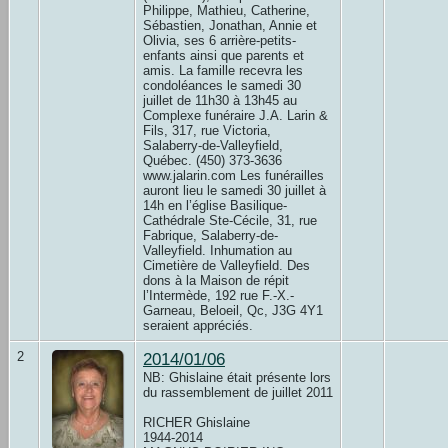
Philippe, Mathieu, Catherine,
Sébastien, Jonathan, Annie et
Olivia, ses 6 arrière-petits-
enfants ainsi que parents et
amis. La famille recevra les
condoléances le samedi 30
juillet de 11h30 à 13h45 au
Complexe funéraire J.A. Larin &
Fils, 317, rue Victoria,
Salaberry-de-Valleyfield,
Québec. (450) 373-3636
www.jalarin.com Les funérailles
auront lieu le samedi 30 juillet à
14h en l’église Basilique-
Cathédrale Ste-Cécile, 31, rue
Fabrique, Salaberry-de-
Valleyfield. Inhumation au
Cimetière de Valleyfield. Des
dons à la Maison de répit
l’Intermède, 192 rue F.-X.-
Garneau, Beloeil, Qc, J3G 4Y1
seraient appréciés.
2
2014/01/06
NB: Ghislaine était présente lors
du rassemblement de juillet 2011
RICHER Ghislaine
1944-2014