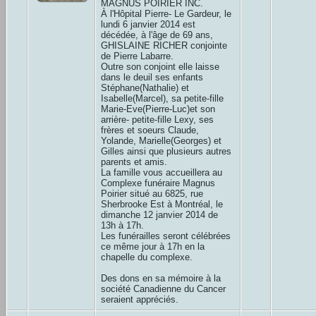
MAGNUS POIRIER INC.
À l'Hôpital Pierre- Le Gardeur, le
lundi 6 janvier 2014 est
décédée, à l'âge de 69 ans,
GHISLAINE RICHER conjointe
de Pierre Labarre.
Outre son conjoint elle laisse
dans le deuil ses enfants
Stéphane(Nathalie) et
Isabelle(Marcel), sa petite-fille
Marie-Eve(Pierre-Luc)et son
arrière- petite-fille Lexy, ses
frères et soeurs Claude,
Yolande, Marielle(Georges) et
Gilles ainsi que plusieurs autres
parents et amis.
La famille vous accueillera au
Complexe funéraire Magnus
Poirier situé au 6825, rue
Sherbrooke Est à Montréal, le
dimanche 12 janvier 2014 de
13h à 17h.
Les funérailles seront célébrées
ce même jour à 17h en la
chapelle du complexe.
Des dons en sa mémoire à la
société Canadienne du Cancer
seraient appréciés.