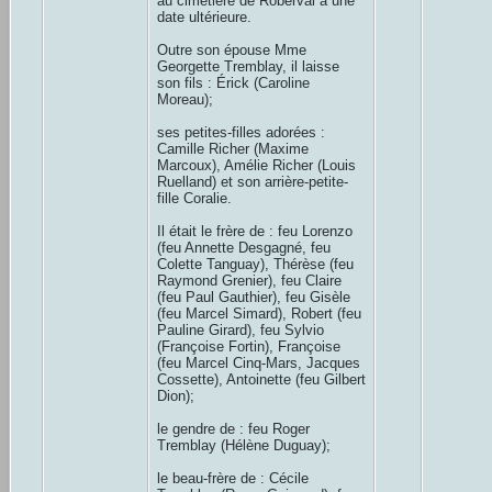
au cimetière de Roberval à une
date ultérieure.
Outre son épouse Mme
Georgette Tremblay, il laisse
son fils : Érick (Caroline
Moreau);
ses petites-filles adorées :
Camille Richer (Maxime
Marcoux), Amélie Richer (Louis
Ruelland) et son arrière-petite-
fille Coralie.
Il était le frère de : feu Lorenzo
(feu Annette Desgagné, feu
Colette Tanguay), Thérèse (feu
Raymond Grenier), feu Claire
(feu Paul Gauthier), feu Gisèle
(feu Marcel Simard), Robert (feu
Pauline Girard), feu Sylvio
(Françoise Fortin), Françoise
(feu Marcel Cinq-Mars, Jacques
Cossette), Antoinette (feu Gilbert
Dion);
le gendre de : feu Roger
Tremblay (Hélène Duguay);
le beau-frère de : Cécile