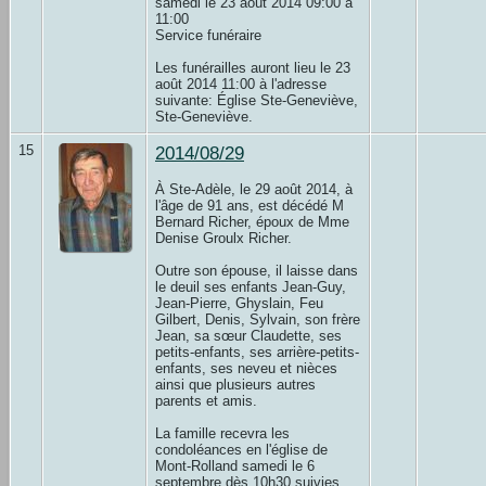
samedi le 23 août 2014 09:00 à
11:00
Service funéraire
Les funérailles auront lieu le 23
août 2014 11:00 à l'adresse
suivante: Église Ste-Geneviève,
Ste-Geneviève.
15
2014/08/29
À Ste-Adèle, le 29 août 2014, à
l'âge de 91 ans, est décédé M
Bernard Richer, époux de Mme
Denise Groulx Richer.
Outre son épouse, il laisse dans
le deuil ses enfants Jean-Guy,
Jean-Pierre, Ghyslain, Feu
Gilbert, Denis, Sylvain, son frère
Jean, sa sœur Claudette, ses
petits-enfants, ses arrière-petits-
enfants, ses neveu et nièces
ainsi que plusieurs autres
parents et amis.
La famille recevra les
condoléances en l'église de
Mont-Rolland samedi le 6
septembre dès 10h30 suivies