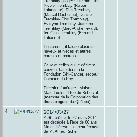
Tremblay (Roger Guimond), feu
Nicole Tremblay (Réjean
Lalancette), Rita Tremblay
(Marcel Duchesne), Denise
Tremblay (Jos Tremblay),
Évelyne Tremblay, Jasmine
Tremblay (Marc-André Rivard),
feu Gina Tremblay (Bernard
Laliberté).
Également, il laisse plusieurs
neveux et nièces et autres
parents et ami(e)s.
Ceux et celles qui le désirent
peuvent faire dons à la
Fondation Défi-Cancer, secteur
Domaine-du-Roy.
Direction funéraire : Maison
Marc Leclerc Ltée de Roberval
(membre de la Corporation des
thanatologues du Québec)
4
2014/03/27
A St-Jérôme, le 27 mars 2014
est décédée à l’âge de 86 ans
Mme Thérèse Jolicoeur épouse
de M. Alfred Richer.