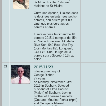
de Mme. Lucille Rodrigue,
résident de St-Hilaire.
Outre son épouse, il laisse dans
le deuil ses enfants, ses petits-
enfants, son arrière petit-fils
ainsi que plusieurs autres
parents et amis.
Il sera exposé le dimanche 18
octobre 2015 à compter de 15h
au Salon Funéraire LFC de la
Rive-Sud, 540 Boul. Ste-Foy
(coin Montarville), Longueuil,
J4J 1Y6. Une Liturgie de la
parole sera célébrée à 19h au
salon.
21
2015/11/23
n loving memory of
George Richer
77 years
on Monday, November 23rd,
2015 in Sudbury. Beloved
husband of Elma Daoust
(Malott) of Sudbury. Loving
brother of Therese Guenette
(Gaetan), Maurice Richer (April)
and Georgette Rheault