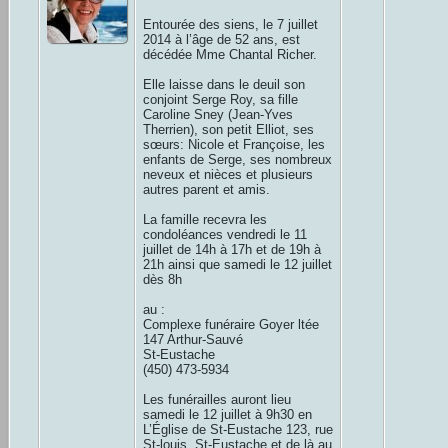
Entourée des siens, le 7 juillet
2014 à l’âge de 52 ans, est
décédée Mme Chantal Richer.
Elle laisse dans le deuil son
conjoint Serge Roy, sa fille
Caroline Sney (Jean-Yves
Therrien), son petit Elliot, ses
sœurs: Nicole et Françoise, les
enfants de Serge, ses nombreux
neveux et nièces et plusieurs
autres parent et amis.
La famille recevra les
condoléances vendredi le 11
juillet de 14h à 17h et de 19h à
21h ainsi que samedi le 12 juillet
dès 8h
au :
Complexe funéraire Goyer ltée
147 Arthur-Sauvé
St-Eustache
(450) 473-5934
Les funérailles auront lieu
samedi le 12 juillet à 9h30 en
L’Église de St-Eustache 123, rue
St-louis, St-Eustache et de là au