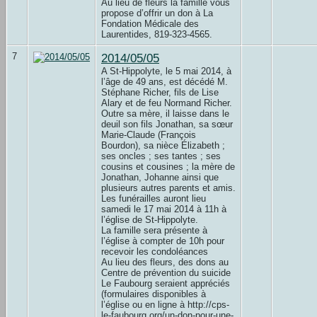
Au lieu de fleurs la famille vous
propose d’offrir un don à La
Fondation Médicale des
Laurentides, 819-323-4565.
7
2014/05/05
A St-Hippolyte, le 5 mai 2014, à
l’âge de 49 ans, est décédé M.
Stéphane Richer, fils de Lise
Alary et de feu Normand Richer.
Outre sa mère, il laisse dans le
deuil son fils Jonathan, sa sœur
Marie-Claude (François
Bourdon), sa nièce Élizabeth ;
ses oncles ; ses tantes ; ses
cousins et cousines ; la mère de
Jonathan, Johanne ainsi que
plusieurs autres parents et amis.
Les funérailles auront lieu
samedi le 17 mai 2014 à 11h à
l’église de St-Hippolyte.
La famille sera présente à
l’église à compter de 10h pour
recevoir les condoléances
Au lieu des fleurs, des dons au
Centre de prévention du suicide
Le Faubourg seraient appréciés
(formulaires disponibles à
l’église ou en ligne à http://cps-
le-faubourg.org/un-don-pour-une-