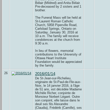
Bélair (Mildred) and Anita Bélair.
Pre-deceased by 2 sisters and 1
brother.
The Funeral Mass will be held at
St-Laurent Roman Catholic
Church, 5958 Piperville Road,
Carlsbad Springs, Ontario on
Saturday, January 30, 2016 at
10 a.m. The family will receive
condolences at the church from
9:30 a.m.
In lieu of flowers, memorial
contributions to the University of
Ottawa Heart Institute
Foundation would be appreciated
by the family.
26
2016/01/14
De St-Jean-sur-Richelieu,
originaire de St-Paul-de-l'Ile-aux-
Noix, le 14 janvier 2016, à l'âge
de 51 ans, est décédée Madame
Michèle Richer, conjointe de
Monsieur Norbert Légaré. Outre
son conjoint, elle laisse dans le
deuil ses fils Alexandre
(Claudia), Frédérik (Camille), ses