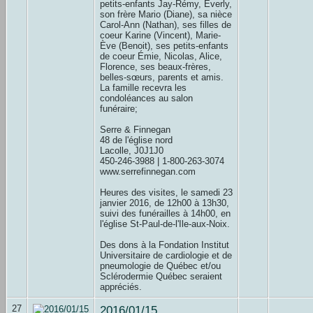
petits-enfants Jay-Rémy, Everly,
son frère Mario (Diane), sa nièce
Carol-Ann (Nathan), ses filles de
coeur Karine (Vincent), Marie-
Ève (Benoit), ses petits-enfants
de coeur Émie, Nicolas, Alice,
Florence, ses beaux-frères,
belles-sœurs, parents et amis.
La famille recevra les
condoléances au salon
funéraire;
Serre & Finnegan
48 de l'église nord
Lacolle, J0J1J0
450-246-3988 | 1-800-263-3074
www.serrefinnegan.com
Heures des visites, le samedi 23
janvier 2016, de 12h00 à 13h30,
suivi des funérailles à 14h00, en
l'église St-Paul-de-l'Ile-aux-Noix.
Des dons à la Fondation Institut
Universitaire de cardiologie et de
pneumologie de Québec et/ou
Sclérodermie Québec seraient
appréciés.
27
2016/01/15