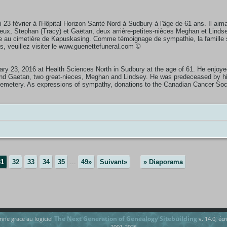
 février à l'Hôpital Horizon Santé Nord à Sudbury à l'âge de 61 ans. Il aimait
ux, Stephan (Tracy) et Gaëtan, deux arrière-petites-nièces Meghan et Lindsey
ieure au cimetière de Kapuskasing. Comme témoignage de sympathie, la famille
s, veuillez visiter le www.guenettefuneral.com ©
y 23, 2016 at Health Sciences North in Sudbury at the age of 61. He enjoyed 
d Gaetan, two great-nieces, Meghan and Lindsey. He was predeceased by his 
g Cemetery. As expressions of sympathy, donations to the Canadian Cancer Soc
31
32
33
34
35
...
49»
Suivant»
» Diaporama
The Next Generation of Genealogy Sitebuilding
onne grace au logiciel
v. 14.0, éc
2001-2026.