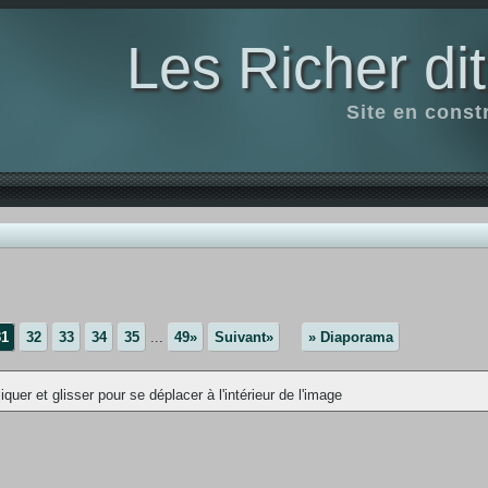
Les Richer di
Site en const
31
32
33
34
35
...
49»
Suivant»
» Diaporama