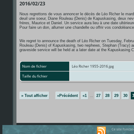
2016/02/23
Nous regrettons de vous annoncer le décès de Léo Richer le mardi 23
deuil une soeur, Diane Rouleau (Denis) de Kapuskasing, deux neve
frères, Maurice et Daniel. Un service aura lieu à une date ultér
Pour faire un don, allumer une chandelle ou offrir vos condoléance
We regret to announce the death of Léo Richer on Tuesday, Februar
Rouleau (Denis) of Kapuskasing, two nephews, Stephan (Tracy) an
graveside service will be held at a later date at the Kapuskasin
Nom de fichier
Léo Richer 1955-2016.jpg
Taille du fichier
» Tout afficher
«Précédent
«1
...
27
28
29
30
Ce site foncti