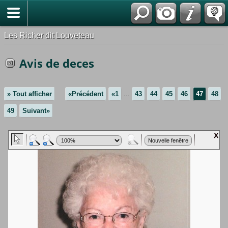
*Français
Les Richer dit Louveteau
Avis de deces
» Tout afficher
«Précédent
«1
...
43
44
45
46
47
48
49
Suivant»