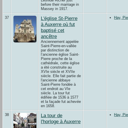
Léonide Richer just
before their marriage in
Massey in 1917.
37
L'église St-Pierre
Hay, Pie
à Auxerre où fut
baptisé cet
ancêtre
Anciennement appelée
Saint-Pierre-en-vallée
par distinction de
l’ancienne église Saint-
Pierre proche de la
cathédrale, cette église
a été construite au
XVIe siècle et XVIIe
siècle. Elle fait partie de
l'ancienne abbaye
Saint-Pierre fondée à
cet endroit au VIe
siècle. La tour fut
édifiée de 1536 à 1577
et la façade fut achevée
en 1658.
38
La tour de
Hay, Pie
l'horloge à Auxerre