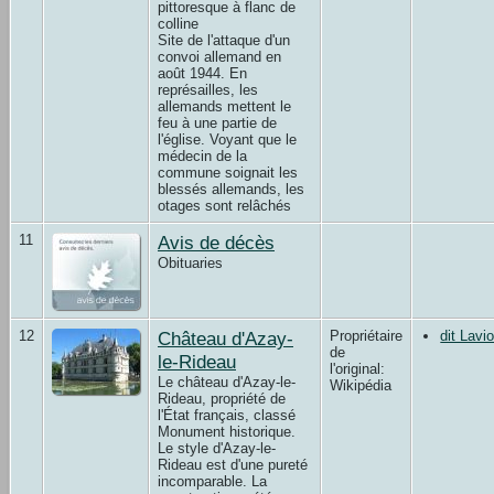
pittoresque à flanc de
colline
Site de l'attaque d'un
convoi allemand en
août 1944. En
représailles, les
allemands mettent le
feu à une partie de
l'église. Voyant que le
médecin de la
commune soignait les
blessés allemands, les
otages sont relâchés
11
Avis de décès
Obituaries
12
Château d'Azay-
Propriétaire
dit Lav
de
le-Rideau
l'original:
Le château d'Azay-le-
Wikipédia
Rideau, propriété de
l'État français, classé
Monument historique.
Le style d'Azay-le-
Rideau est d'une pureté
incomparable. La