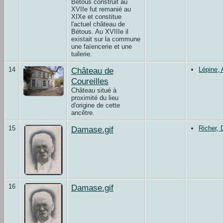
Bétous construit au
XVIIe fut remanié au
XIXe et constitue
l'actuel château de
Bétous. Au XVIIIe il
existait sur la commune
une faïencerie et une
tuilerie.
14
Château de
Lépine,
Coureilles
Château situé à
proximité du lieu
d'origine de cette
ancêtre.
15
Damase.gif
Richer,
16
Damase.gif