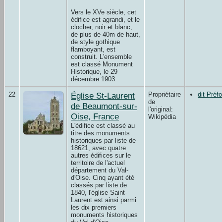
Vers le XVe siècle, cet
édifice est agrandi, et le
clocher, noir et blanc,
de plus de 40m de haut,
de style gothique
flamboyant, est
construit. L'ensemble
est classé Monument
Historique, le 29
décembre 1903.
22
Église St-Laurent
Propriétaire
dit Préf
de
de Beaumont-sur-
l'original:
Oise, France
Wikipédia
L'édifice est classé au
titre des monuments
historiques par liste de
18621, avec quatre
autres édifices sur le
territoire de l'actuel
département du Val-
d'Oise. Cinq ayant été
classés par liste de
1840, l'église Saint-
Laurent est ainsi parmi
les dix premiers
monuments historiques