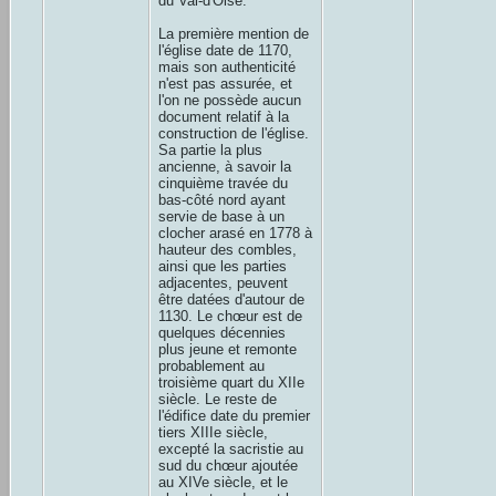
du Val-d'Oise.
La première mention de
l'église date de 1170,
mais son authenticité
n'est pas assurée, et
l'on ne possède aucun
document relatif à la
construction de l'église.
Sa partie la plus
ancienne, à savoir la
cinquième travée du
bas-côté nord ayant
servie de base à un
clocher arasé en 1778 à
hauteur des combles,
ainsi que les parties
adjacentes, peuvent
être datées d'autour de
1130. Le chœur est de
quelques décennies
plus jeune et remonte
probablement au
troisième quart du XIIe
siècle. Le reste de
l'édifice date du premier
tiers XIIIe siècle,
excepté la sacristie au
sud du chœur ajoutée
au XIVe siècle, et le