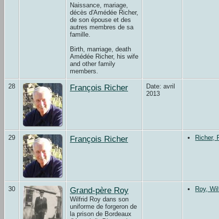
Naissance, mariage,
décès d'Amédée Richer,
de son épouse et des
autres membres de sa
famille.
Birth, marriage, death
Amédée Richer, his wife
and other family
members.
28
François Richer
Date: avril
2013
29
François Richer
Richer, 
30
Grand-père Roy
Roy, Wil
Wilfrid Roy dans son
uniforme de forgeron de
la prison de Bordeaux