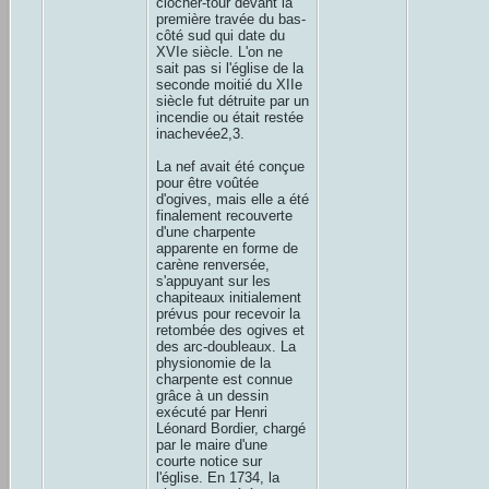
clocher-tour devant la
première travée du bas-
côté sud qui date du
XVIe siècle. L'on ne
sait pas si l'église de la
seconde moitié du XIIe
siècle fut détruite par un
incendie ou était restée
inachevée2,3.
La nef avait été conçue
pour être voûtée
d'ogives, mais elle a été
finalement recouverte
d'une charpente
apparente en forme de
carène renversée,
s'appuyant sur les
chapiteaux initialement
prévus pour recevoir la
retombée des ogives et
des arc-doubleaux. La
physionomie de la
charpente est connue
grâce à un dessin
exécuté par Henri
Léonard Bordier, chargé
par le maire d'une
courte notice sur
l'église. En 1734, la