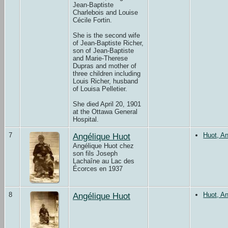
Jean-Baptiste
Charlebois and Louise
Cécile Fortin.
She is the second wife
of Jean-Baptiste Richer,
son of Jean-Baptiste
and Marie-Therese
Dupras and mother of
three children including
Louis Richer, husband
of Louisa Pelletier.
She died April 20, 1901
at the Ottawa General
Hospital.
7
Angélique Huot
Huot, An
Angélique Huot chez
son fils Joseph
Lachaîne au Lac des
Écorces en 1937
8
Angélique Huot
Huot, An