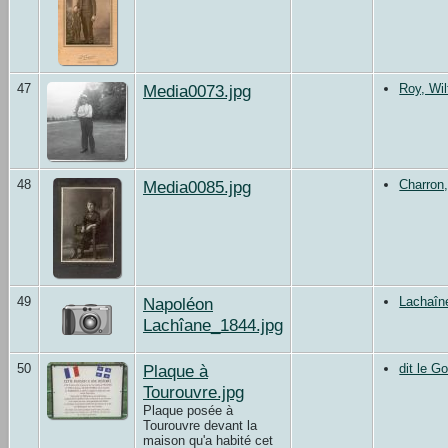
47
Media0073.jpg
Roy, Wil
48
Media0085.jpg
Charron
49
Napoléon
Lachaîn
Lachîane_1844.jpg
50
Plaque à
dit le G
Tourouvre.jpg
Plaque posée à
Tourouvre devant la
maison qu'a habité cet