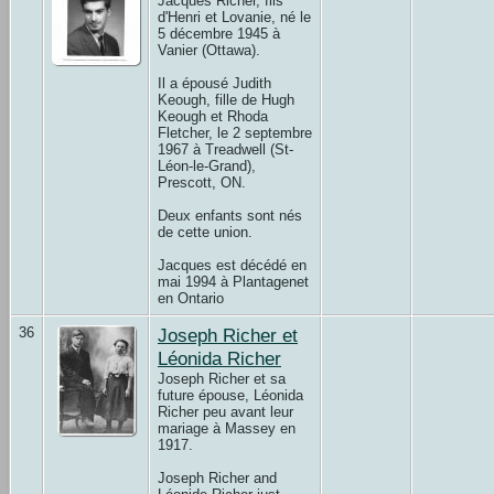
Jacques Richer, fils
d'Henri et Lovanie, né le
5 décembre 1945 à
Vanier (Ottawa).
Il a épousé Judith
Keough, fille de Hugh
Keough et Rhoda
Fletcher, le 2 septembre
1967 à Treadwell (St-
Léon-le-Grand),
Prescott, ON.
Deux enfants sont nés
de cette union.
Jacques est décédé en
mai 1994 à Plantagenet
en Ontario
36
Joseph Richer et
Léonida Richer
Joseph Richer et sa
future épouse, Léonida
Richer peu avant leur
mariage à Massey en
1917.
Joseph Richer and