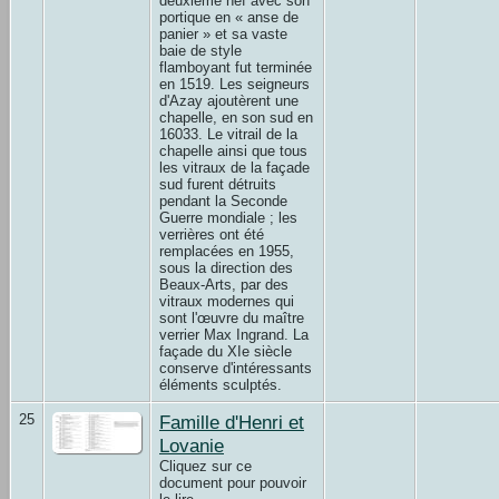
deuxième nef avec son
portique en « anse de
panier » et sa vaste
baie de style
flamboyant fut terminée
en 1519. Les seigneurs
d'Azay ajoutèrent une
chapelle, en son sud en
16033. Le vitrail de la
chapelle ainsi que tous
les vitraux de la façade
sud furent détruits
pendant la Seconde
Guerre mondiale ; les
verrières ont été
remplacées en 1955,
sous la direction des
Beaux-Arts, par des
vitraux modernes qui
sont l'œuvre du maître
verrier Max Ingrand. La
façade du XIe siècle
conserve d'intéressants
éléments sculptés.
25
Famille d'Henri et
Lovanie
Cliquez sur ce
document pour pouvoir