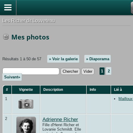
Les Richer dit Louveteau
Mes photos
Résultats 1 à 50 de 57
» Voir la galerie
» Diaporama
1
2
Suivant»
#
Vignette
Description
Info
Lié à
1
Maillou
2
Adrienne Richer
Fille d'Henri Richer et
Lovanie Schmildt. Elle