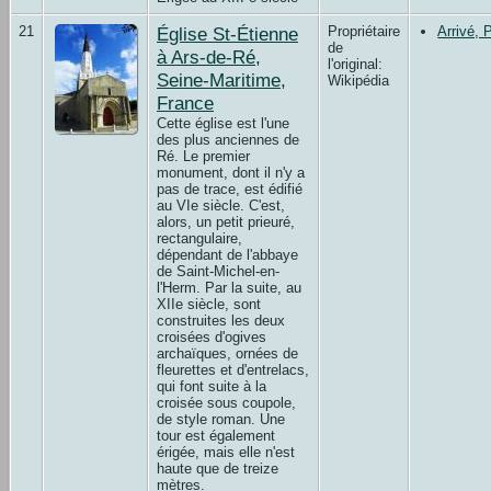
21
Église St-Étienne
Propriétaire
Arrivé, 
de
à Ars-de-Ré,
l'original:
Seine-Maritime,
Wikipédia
France
Cette église est l'une
des plus anciennes de
Ré. Le premier
monument, dont il n'y a
pas de trace, est édifié
au VIe siècle. C'est,
alors, un petit prieuré,
rectangulaire,
dépendant de l'abbaye
de Saint-Michel-en-
l'Herm. Par la suite, au
XIIe siècle, sont
construites les deux
croisées d'ogives
archaïques, ornées de
fleurettes et d'entrelacs,
qui font suite à la
croisée sous coupole,
de style roman. Une
tour est également
érigée, mais elle n'est
haute que de treize
mètres.