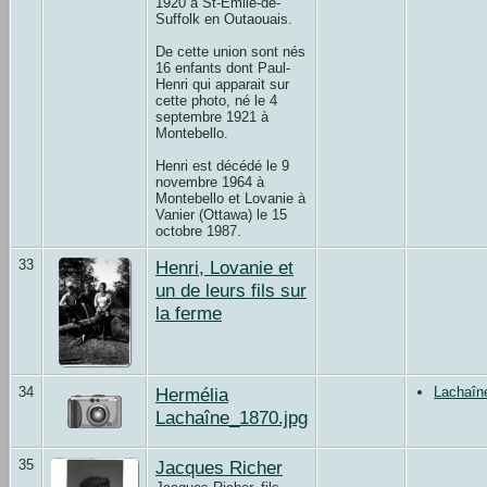
1920 à St-Émile-de-
Suffolk en Outaouais.
De cette union sont nés
16 enfants dont Paul-
Henri qui apparait sur
cette photo, né le 4
septembre 1921 à
Montebello.
Henri est décédé le 9
novembre 1964 à
Montebello et Lovanie à
Vanier (Ottawa) le 15
octobre 1987.
33
Henri, Lovanie et
un de leurs fils sur
la ferme
34
Hermélia
Lachaîn
Lachaîne_1870.jpg
35
Jacques Richer