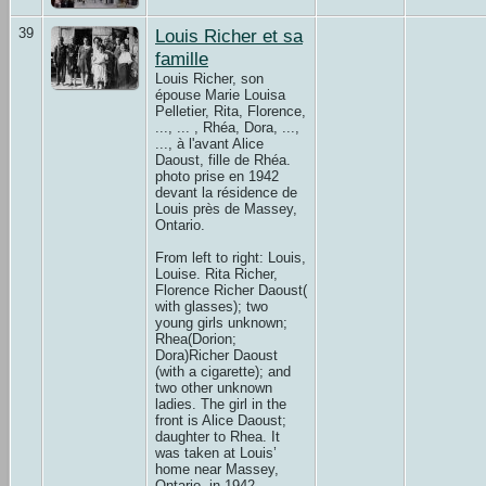
39
Louis Richer et sa
famille
Louis Richer, son
épouse Marie Louisa
Pelletier, Rita, Florence,
..., ... , Rhéa, Dora, ...,
..., à l'avant Alice
Daoust, fille de Rhéa.
photo prise en 1942
devant la résidence de
Louis près de Massey,
Ontario.
From left to right: Louis,
Louise. Rita Richer,
Florence Richer Daoust(
with glasses); two
young girls unknown;
Rhea(Dorion;
Dora)Richer Daoust
(with a cigarette); and
two other unknown
ladies. The girl in the
front is Alice Daoust;
daughter to Rhea. It
was taken at Louis’
home near Massey,
Ontario, in 1942.