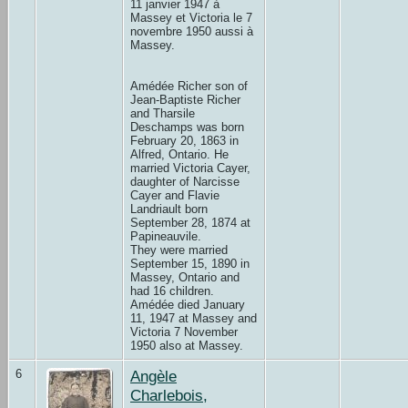
11 janvier 1947 à
Massey et Victoria le 7
novembre 1950 aussi à
Massey.
Amédée Richer son of
Jean-Baptiste Richer
and Tharsile
Deschamps was born
February 20, 1863 in
Alfred, Ontario. He
married Victoria Cayer,
daughter of Narcisse
Cayer and Flavie
Landriault born
September 28, 1874 at
Papineauvile.
They were married
September 15, 1890 in
Massey, Ontario and
had 16 children.
Amédée died January
11, 1947 at Massey and
Victoria 7 November
1950 also at Massey.
6
Angèle
Charlebois,