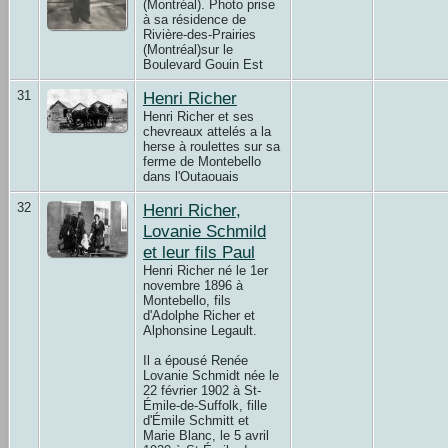
(Montréal). Photo prise
à sa résidence de
Rivière-des-Prairies
(Montréal)sur le
Boulevard Gouin Est
31
Henri Richer
Henri Richer et ses
chevreaux attelés a la
herse à roulettes sur sa
ferme de Montebello
dans l'Outaouais
32
Henri Richer,
Lovanie Schmild
et leur fils Paul
Henri Richer né le 1er
novembre 1896 à
Montebello, fils
d'Adolphe Richer et
Alphonsine Legault.
Il a épousé Renée
Lovanie Schmidt née le
22 février 1902 à St-
Émile-de-Suffolk, fille
d'Émile Schmitt et
Marie Blanc, le 5 avril