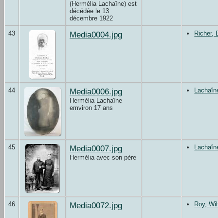
(Hermélia Lachaîne) est
décédée le 13
décembre 1922
43
Media0004.jpg
Richer,
44
Media0006.jpg
Lachaîn
Hermélia Lachaîne
emviron 17 ans
45
Media0007.jpg
Lachaîn
Hermélia avec son père
46
Media0072.jpg
Roy, Wil