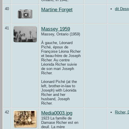
40
Martine Forget
dit Desp
41
Massey 1959
Massey, Ontario (1959)
À gauche, Léonard
Piché, époux de
Françoise Léona Richer
et beau-frère de Joseph
Richer. Au centre
Léonida Richer suivie
de son mari Joseph
Richer.
Léonard Piché (at the
left, brother-in-law to
Joseph) with Léonida
Richer and her
husband, Joseph
Richer.
42
Media0003.jpg
Richer,
1923 La famille de
Damase Richer est en
deuil. La mère