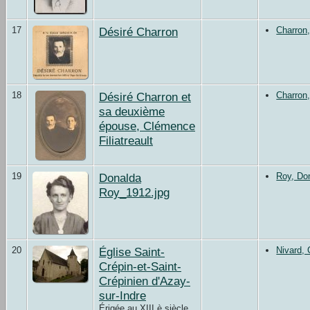
17
Désiré Charron
Charron,
18
Désiré Charron et
Charron,
sa deuxième
épouse, Clémence
Filiatreault
19
Donalda
Roy, Do
Roy_1912.jpg
20
Église Saint-
Nivard, 
Crépin-et-Saint-
Crépinien d'Azay-
sur-Indre
Érigée au XIII è siècle