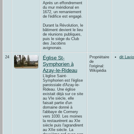
Après un effondrement
du mur méridional en
1672, un remaniement
de l'édifice est engagé.
Durant la Révolution, le
bâtiment devient le lieu
de réunions publiques,
puis le siège du Club
des Jacobins
avignonais.
24
Église St-
Propriétaire
dit Lav
de
Symphorien à
l'original:
Azay-le-Rideau
Wikipédia
L'église Saint-
Symphorien est l'église
paroissiale d'Azay-le-
Rideau. Une église
existait déjà sur ce site
au VIe siècle, elle
faisait partie d'un
domaine donné à
l'abbaye de Cormery
vers 1030. Les moines
la restaurèrent au XIe
siècle puis l'agrandirent
au XIIe siècle. La