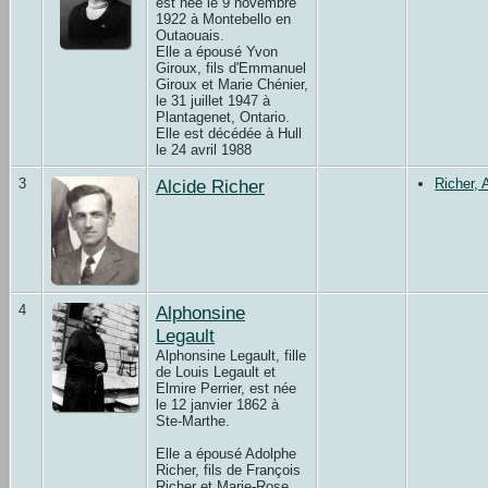
est née le 9 novembre
1922 à Montebello en
Outaouais.
Elle a épousé Yvon
Giroux, fils d'Emmanuel
Giroux et Marie Chénier,
le 31 juillet 1947 à
Plantagenet, Ontario.
Elle est décédée à Hull
le 24 avril 1988
3
Alcide Richer
Richer, 
4
Alphonsine
Legault
Alphonsine Legault, fille
de Louis Legault et
Elmire Perrier, est née
le 12 janvier 1862 à
Ste-Marthe.
Elle a épousé Adolphe
Richer, fils de François
Richer et Marie-Rose