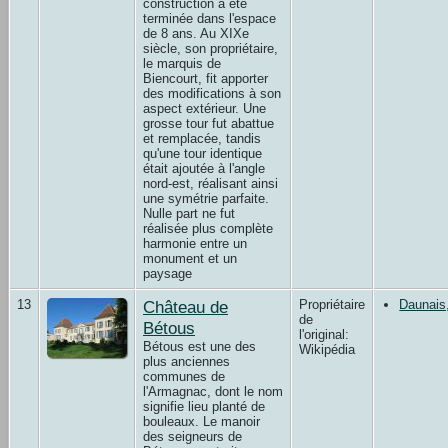
construction a été
terminée dans l'espace
de 8 ans. Au XIXe
siècle, son propriétaire,
le marquis de
Biencourt, fit apporter
des modifications à son
aspect extérieur. Une
grosse tour fut abattue
et remplacée, tandis
qu'une tour identique
était ajoutée à l'angle
nord-est, réalisant ainsi
une symétrie parfaite.
Nulle part ne fut
réalisée plus complète
harmonie entre un
monument et un
paysage
13
Château de
Propriétaire
Daunais
de
Bétous
l'original:
Bétous est une des
Wikipédia
plus anciennes
communes de
l'Armagnac, dont le nom
signifie lieu planté de
bouleaux. Le manoir
des seigneurs de