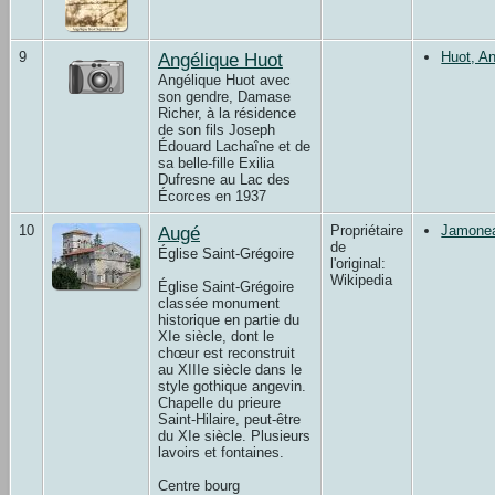
9
Angélique Huot
Huot, An
Angélique Huot avec
son gendre, Damase
Richer, à la résidence
de son fils Joseph
Édouard Lachaîne et de
sa belle-fille Exilia
Dufresne au Lac des
Écorces en 1937
10
Augé
Propriétaire
Jamonea
de
Église Saint-Grégoire
l'original:
Wikipedia
Église Saint-Grégoire
classée monument
historique en partie du
XIe siècle, dont le
chœur est reconstruit
au XIIIe siècle dans le
style gothique angevin.
Chapelle du prieure
Saint-Hilaire, peut-être
du XIe siècle. Plusieurs
lavoirs et fontaines.
Centre bourg