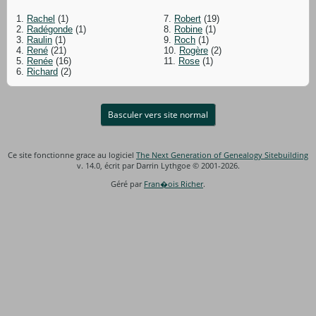
1.
Rachel
(1)
7.
Robert
(19)
2.
Radégonde
(1)
8.
Robine
(1)
3.
Raulin
(1)
9.
Roch
(1)
4.
René
(21)
10.
Rogère
(2)
5.
Renée
(16)
11.
Rose
(1)
6.
Richard
(2)
Basculer vers site normal
Ce site fonctionne grace au logiciel
The Next Generation of Genealogy Sitebuilding
v. 14.0, écrit par Darrin Lythgoe © 2001-2026.
Géré par
Fran�ois Richer
.