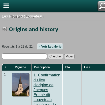
Les Richer dit Louveteau
Origins and history
Résultats 1 à 21 de 21
» Voir la galerie
#
Vignette
Description
Info
Lié à
1
1. Confirmation
du lieu
d'origine de
Jacques
Ériché dit
Louveteau,
l'ancêtres de