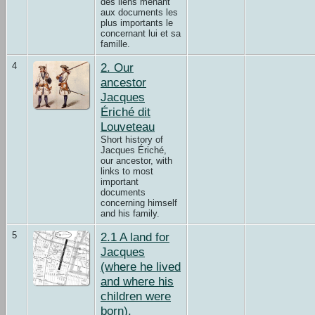
des liens menant
aux documents les
plus importants le
concernant lui et sa
famille.
4
2. Our
ancestor
Jacques
Ériché dit
Louveteau
Short history of
Jacques Ériché,
our ancestor, with
links to most
important
documents
concerning himself
and his family.
5
2.1 A land for
Jacques
(where he lived
and where his
children were
born).