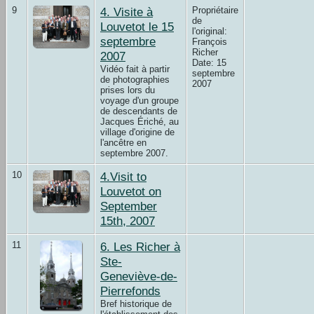
9
4. Visite à
Propriétaire
de
Louvetot le 15
l'original:
septembre
François
Richer
2007
Date: 15
Vidéo fait à partir
septembre
de photographies
2007
prises lors du
voyage d'un groupe
de descendants de
Jacques Ériché, au
village d'origine de
l'ancêtre en
septembre 2007.
10
4.Visit to
Louvetot on
September
15th, 2007
11
6. Les Richer à
Ste-
Geneviève-de-
Pierrefonds
Bref historique de