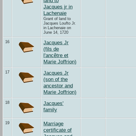
land to
Jacques jr in
Lachenaie
Grant of land to
Jacques Loufto Jr.
in Lachenaie on
June 14, 1720
16
Jacques Jr
(fils de
l'ancêtre et
Marie Joffrion)
17
Jacques Jr
(son of the
ancestor and
Marie Joffrion)
18
Jacques'
family
19
Marriage
certificate of