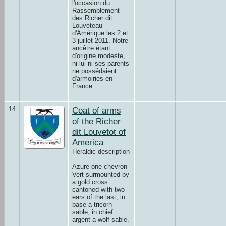
l'occasion du
Rassemblement
des Richer dit
Louveteau
d'Amérique les 2 et
3 juillet 2011. Notre
ancêtre étant
d'origine modeste,
ni lui ni ses parents
ne possédaient
d'armoiries en
France.
14
Coat of arms
of the Richer
dit Louvetot of
America
Heraldic description
Azure one chevron
Vert surmounted by
a gold cross
cantoned with two
ears of the last, in
base a tricorn
sable, in chief
argent a wolf sable.