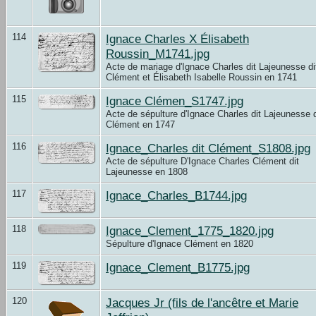
114
Ignace Charles X Élisabeth
Roussin_M1741.jpg
Acte de mariage d'Ignace Charles dit Lajeunesse di
Clément et Élisabeth Isabelle Roussin en 1741
115
Ignace Clémen_S1747.jpg
Acte de sépulture d'Ignace Charles dit Lajeunesse d
Clément en 1747
116
Ignace_Charles dit Clément_S1808.jpg
Acte de sépulture D'Ignace Charles Clément dit
Lajeunesse en 1808
117
Ignace_Charles_B1744.jpg
118
Ignace_Clement_1775_1820.jpg
Sépulture d'Ignace Clément en 1820
119
Ignace_Clement_B1775.jpg
120
Jacques Jr (fils de l'ancêtre et Marie