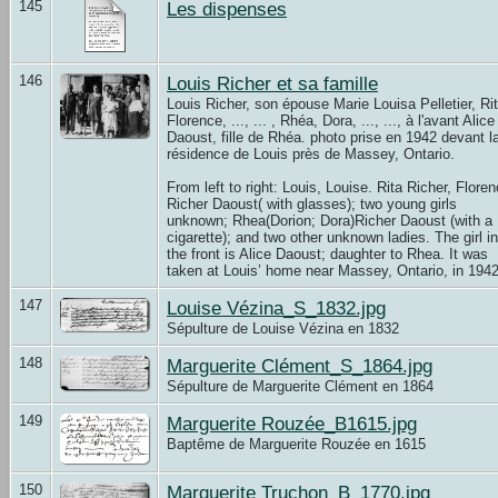
145
Les dispenses
146
Louis Richer et sa famille
Louis Richer, son épouse Marie Louisa Pelletier, Rit
Florence, ..., ... , Rhéa, Dora, ..., ..., à l'avant Alice
Daoust, fille de Rhéa. photo prise en 1942 devant l
résidence de Louis près de Massey, Ontario.
From left to right: Louis, Louise. Rita Richer, Flore
Richer Daoust( with glasses); two young girls
unknown; Rhea(Dorion; Dora)Richer Daoust (with a
cigarette); and two other unknown ladies. The girl in
the front is Alice Daoust; daughter to Rhea. It was
taken at Louis’ home near Massey, Ontario, in 1942
147
Louise Vézina_S_1832.jpg
Sépulture de Louise Vézina en 1832
148
Marguerite Clément_S_1864.jpg
Sépulture de Marguerite Clément en 1864
149
Marguerite Rouzée_B1615.jpg
Baptême de Marguerite Rouzée en 1615
150
Marguerite Truchon_B_1770.jpg