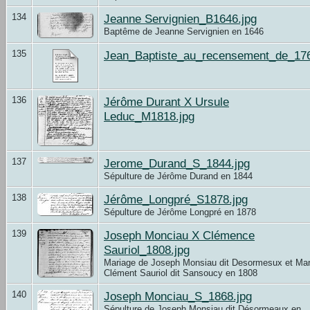
134
Jeanne Servignien_B1646.jpg
Baptême de Jeanne Servignien en 1646
135
Jean_Baptiste_au_recensement_de_17
136
Jérôme Durant X Ursule
Leduc_M1818.jpg
137
Jerome_Durand_S_1844.jpg
Sépulture de Jérôme Durand en 1844
138
Jérôme_Longpré_S1878.jpg
Sépulture de Jérôme Longpré en 1878
139
Joseph Monciau X Clémence
Sauriol_1808.jpg
Mariage de Joseph Monsiau dit Desormesux et Mar
Clément Sauriol dit Sansoucy en 1808
140
Joseph Monciau_S_1868.jpg
Sépulture de Joseph Monsiau dit Désormeaux en