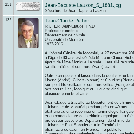
131
Jean-Baptiste Lauzon_S_1881.jpg
Sépulture de Jean Baptiste Lauzon
132
Jean-Claude Richer
RICHER, Jean-Claude, Ph.D.
Professeur émérite
Département de chimie
Université de Montréal
1933-2016.
À l’hôpital Général de Montréal, le 27 novembre 20
à l’âge de 83 ans est décédé M. Jean-Claude Riche
époux de Mme Monique Lalonde. Il est allé rejoindr
sa fille Hélène et son frère Yvan (Lucille).
Outre son épouse, il laisse dans le deuil ses enfan
Lisette (André), Gilbert (Manon) et Claudine (Pierre)
son petit-fils Guillaume, son frère Gilles (Françoise)
ses sœurs Lise, Monique et Huguette ainsi que
plusieurs parents et amis.
Jean-Claude a travaillé au Département de chimie 
l'Université de Montréal pendant près de 40 ans. Il
était une autorité reconnue en terminologie français
et en nomenclature de la chimie organique. Il a été
professeur associé au Département de chimie de
l'Université Paul Sabatier et à la Faculté de
pharmacie de Caen, en France. Il a publié le
Compendium de terminologie chimique et son lexiq