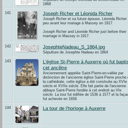
1868
141
Joseph Richer et Léonida Richer
Joseph Richer et sa future épouse, Léonida Richer
peu avant leur mariage à Massey en 1917.
Joseph Richer and Léonide Richer just before their
marriage in Massey in 1917.
142
JosephteNadeau_S_1864.jpg
Sépulture de Josephte Nadeau en 1864
143
L'église St-Pierre à Auxerre où fut bapti
cet ancêtre
Anciennement appelée Saint-Pierre-en-vallée par
distinction de l’ancienne église Saint-Pierre proche
la cathédrale, cette église a été construite au XVIe
siècle et XVIIe siècle. Elle fait partie de l'ancienne
abbaye Saint-Pierre fondée à cet endroit au VIe
siècle. La tour fut édifiée de 1536 à 1577 et la faça
fut achevée en 1658.
144
La tour de l'horloge à Auxerre