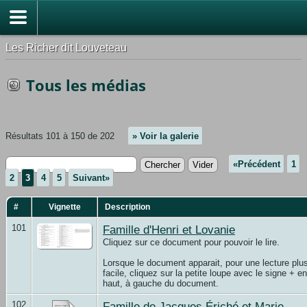
Les Richer dit Louveteau
Tous les médias
Résultats 101 à 150 de 202
» Voir la galerie
«Précédent
1
2
3
4
5
Suivant»
#
Vignette
Description
101
Famille d'Henri et Lovanie
Cliquez sur ce document pour pouvoir le lire.
Lorsque le document apparait, pour une lecture plu
facile, cliquez sur la petite loupe avec le signe + en
haut, à gauche du document.
102
Famille de Jacques Ériché et Marie