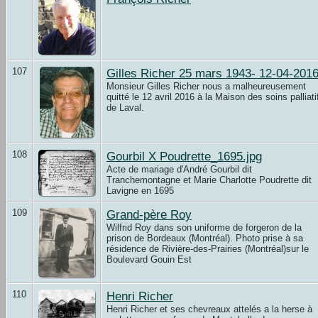
107
Gilles Richer 25 mars 1943- 12-04-201
Monsieur Gilles Richer nous a malheureusement
quitté le 12 avril 2016 à la Maison des soins palliati
de Laval.
108
Gourbil X Poudrette_1695.jpg
Acte de mariage d'André Gourbil dit
Tranchemontagne et Marie Charlotte Poudrette dit
Lavigne en 1695
109
Grand-père Roy
Wilfrid Roy dans son uniforme de forgeron de la
prison de Bordeaux (Montréal). Photo prise à sa
résidence de Rivière-des-Prairies (Montréal)sur le
Boulevard Gouin Est
110
Henri Richer
Henri Richer et ses chevreaux attelés a la herse à