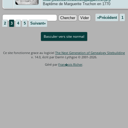
Baptême de Marguerite Truchon en 1770
«Précédent
1
2
3
4
5
Suivant»
Basculer vers site normal
Ce site fonctionne grace au logiciel
The Next Generation of Genealogy Sitebuilding
v. 14.0, écrit par Darrin Lythgoe © 2001-2026.
Géré par
Fran�ois Richer
.