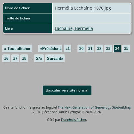
Hermélia Lachaîne_1870.jpg
Nom de fichier
Taille du fichier
Lachaîne, Hermélia
Lié à
» Tout afficher
«Précédent
«1
...
30
31
32
33
34
35
36
37
38
...
57»
Suivant»
Basculer vers site normal
Ce site fonctionne grace au logiciel
The Next Generation of Genealogy Sitebuilding
v. 14.0, écrit par Darrin Lythgoe © 2001-2026.
Géré par
Fran�ois Richer
.