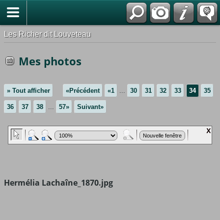
*Français
Les Richer dit Louveteau
Mes photos
» Tout afficher
«Précédent
«1
...
30
31
32
33
34
35
36
37
38
...
57»
Suivant»
Hermélia Lachaîne_1870.jpg