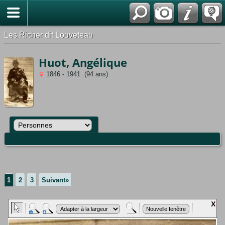
*Français
Les Richer dit Louveteau
Huot, Angélique
1846 - 1941 (94 ans)
1
2
3
Suivant»