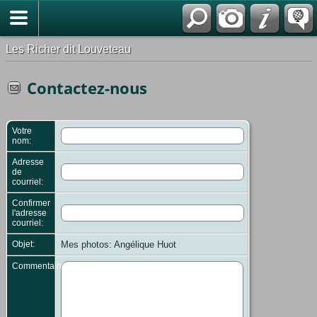
*Français
Les Richer dit Louveteau
Contactez-nous
Votre
nom:
Adresse
de
courriel:
Confirmer
l'adresse
courriel:
Objet:
Mes photos: Angélique Huot
Commentaires: