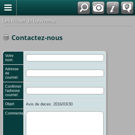
*Français
Les Richer dit Louveteau
Contactez-nous
Votre
nom:
Adresse
de
courriel:
Confirmer
l'adresse
courriel:
Objet:
Avis de deces: 2016/03/30
Commentaires: