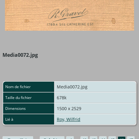
Media0072.jpg
Media0072.jpg
Nom de fichier
678k
Taille du fichier
1500 x 2529
Dimensions
Roy, Wilfrid
Lié à