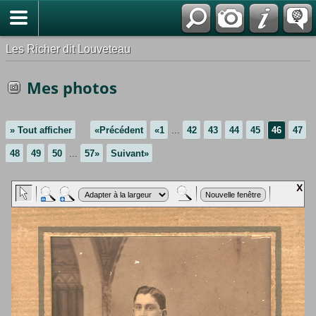
*Français
Les Richer dit Louveteau
Mes photos
» Tout afficher
«Précédent
«1
...
42
43
44
45
46
47
48
49
50
...
57»
Suivant»