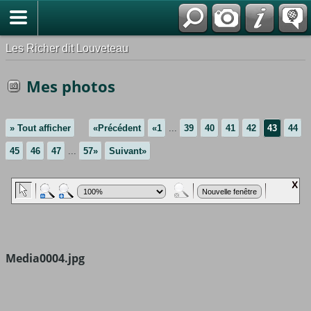
*Français
Les Richer dit Louveteau
Mes photos
» Tout afficher
«Précédent
«1
...
39
40
41
42
43
44
45
46
47
...
57»
Suivant»
Media0004.jpg