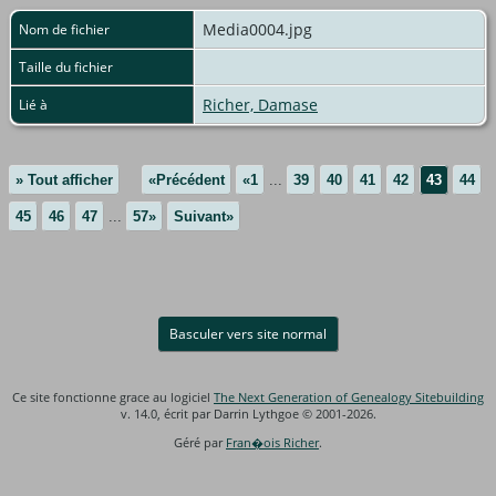
Media0004.jpg
Nom de fichier
Taille du fichier
Richer, Damase
Lié à
» Tout afficher
«Précédent
«1
...
39
40
41
42
43
44
45
46
47
...
57»
Suivant»
Basculer vers site normal
Ce site fonctionne grace au logiciel
The Next Generation of Genealogy Sitebuilding
v. 14.0, écrit par Darrin Lythgoe © 2001-2026.
Géré par
Fran�ois Richer
.