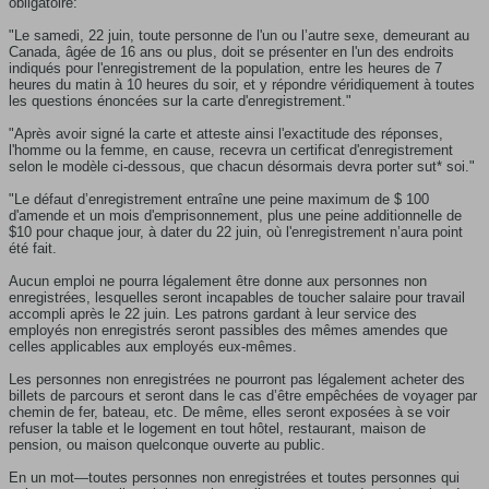
obligatoire:
"Le samedi, 22 juin, toute personne de l'un ou l’autre sexe, demeurant au
Canada, âgée de 16 ans ou plus, doit se présenter en l'un des endroits
indiqués pour l'enregistrement de la population, entre les heures de 7
heures du matin à 10 heures du soir, et y répondre véridiquement à toutes
les questions énoncées sur la carte d'enregistrement."
"Après avoir signé la carte et atteste ainsi l'exactitude des réponses,
l'homme ou la femme, en cause, recevra un certificat d'enregistrement
selon le modèle ci-dessous, que chacun désormais devra porter sut* soi."
"Le défaut d’enregistrement entraîne une peine maximum de $ 100
d'amende et un mois d'emprisonnement, plus une peine additionnelle de
$10 pour chaque jour, à dater du 22 juin, où l'enregistrement n’aura point
été fait.
Aucun emploi ne pourra légalement être donne aux personnes non
enregistrées, lesquelles seront incapables de toucher salaire pour travail
accompli après le 22 juin. Les patrons gardant à leur service des
employés non enregistrés seront passibles des mêmes amendes que
celles applicables aux employés eux-mêmes.
Les personnes non enregistrées ne pourront pas légalement acheter des
billets de parcours et seront dans le cas d’être empêchées de voyager par
chemin de fer, bateau, etc. De même, elles seront exposées à se voir
refuser la table et le logement en tout hôtel, restaurant, maison de
pension, ou maison quelconque ouverte au public.
En un mot—toutes personnes non enregistrées et toutes personnes qui