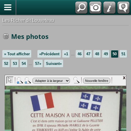
*Français
Les Richer dit Louveteau
Mes photos
» Tout afficher
«Précédent
«1
...
46
47
48
49
50
51
52
53
54
...
57»
Suivant»