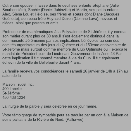
Outre son épouse, il laisse dans le deuil ses enfants Stéphane (Julie
Bourbonnière), Sophie (Daniel Jubinville) et Martin, ses petits-enfants
Alex, Siena Lou et Héloïse, ses frères et sœurs dont Diane (Jacques
Guénette), son beau-frère Reynald Doiron (Corinne Lava), neveux et
nièces, ainsi que parents et amis.
Professeur de mathématiques à la Polyvalente de St-Jérôme, il y exerca
son métier durant plus de 30 ans.Il s'est également distingué dans la
communauté Jérômienne par ses implications bénévoles au sein des
comités organisateurs des jeux du Québec et du 150eme anniversaire de
St-Jérôme mais surtout comme membre du Club Optimiste où il exerca le
mandat de Président puis de Lieutenant-Gouverneur de la Zone 43.Par
cette implication il fut nommé membre à vie du Club. Il fut également
échevin de la ville de Bellefeuille durant 4 ans.
La famille recevra vos condoléances le samedi 16 janvier de 14h à 17h au
salon de la
Maison Trudel Inc.
400 Labelle
St-Jérôme
450-438-1234
La liturgie de la parole y sera célébrée en ce jour même.
Votre témoignage de sympathie peut se traduire par un don à la Maison de
soins palliatifs de la Rivière du Nord. (Pallia-vie)