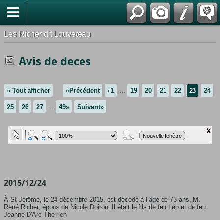
*Français
Les Richer dit Louveteau
Avis de deces
» Tout afficher
«Précédent
«1
...
19
20
21
22
23
24
25
26
27
...
49»
Suivant»
2015/12/24
À St-Jérôme, le 24 décembre 2015, est décédé à l’âge de 73 ans, M.
René Richer, époux de Nicole Doiron. Il était le fils de feu Léo et de feu
Jeanne D'Arc Therrien