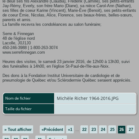
le deuil ses fils Alexandre (Claudia), Frédérik (Camille), ses petits-enfants
Jay-Rémy, Everly, son frère Mario (Diane), sa nièce Carol-Ann (Nathan),
ses filles de coeur Karine (Vincent), Marie-Ève (Benoit), ses petits-enfants
de coeur Émie, Nicolas, Alice, Florence, ses beaux-frères, belles-sœurs,
parents et amis.
La famille recevra les condoléances au salon funéraire;
Serre & Finnegan
48 de l'église nord
Lacolle, J0J1J0
450-246-3988 | 1-800-263-3074
www.serrefinnegan.com
Heures des visites, le samedi 23 janvier 2016, de 12h00 à 13h30, suivi
des funérailles à 14h00, en l'église St-Paul-de-l'Ile-aux-Noix.
Des dons à la Fondation Institut Universitaire de cardiologie et de
pneumologie de Québec et/ou Sclérodermie Québec seraient appréciés.
Michèle Richer 1964-2016.JPG
Nom de fichier
Taille du fichier
» Tout afficher
«Précédent
«1
...
22
23
24
25
26
27