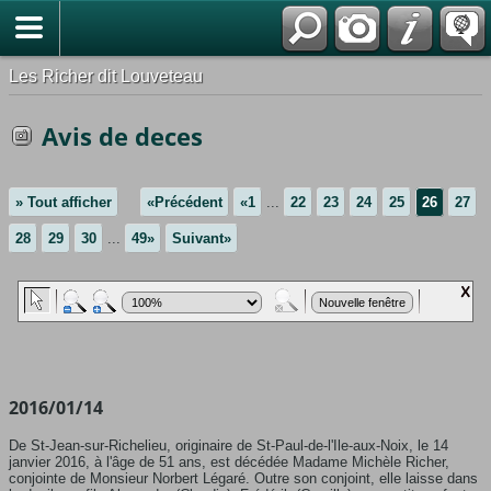
*Français
Les Richer dit Louveteau
Avis de deces
» Tout afficher
«Précédent
«1
...
22
23
24
25
26
27
28
29
30
...
49»
Suivant»
2016/01/14
De St-Jean-sur-Richelieu, originaire de St-Paul-de-l'Ile-aux-Noix, le 14
janvier 2016, à l'âge de 51 ans, est décédée Madame Michèle Richer,
conjointe de Monsieur Norbert Légaré. Outre son conjoint, elle laisse dans