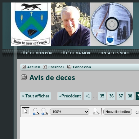
CÔTÉ DE MON PÈRE
CÔTÉ DE MA MÈRE
CONTACTEZ-NOUS
Accueil
Chercher
Connexion
Avis de deces
» Tout afficher
«Précédent
«1
...
35
36
37
38