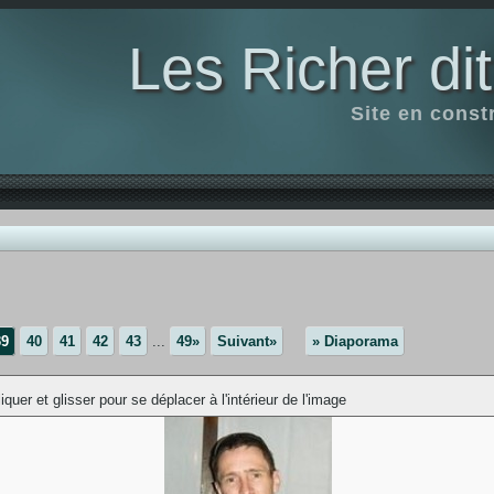
Les Richer di
Site en const
39
40
41
42
43
...
49»
Suivant»
» Diaporama