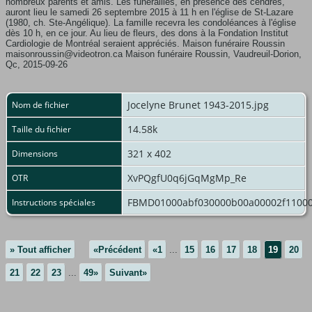
nombreux parents et amis. Les funérailles, en présence des cendres,
auront lieu le samedi 26 septembre 2015 à 11 h en l'église de St-Lazare
(1980, ch. Ste-Angélique). La famille recevra les condoléances à l'église
dès 10 h, en ce jour. Au lieu de fleurs, des dons à la Fondation Institut
Cardiologie de Montréal seraient appréciés. Maison funéraire Roussin
maisonroussin@videotron.ca Maison funéraire Roussin, Vaudreuil-Dorion,
Qc, 2015-09-26
Jocelyne Brunet 1943-2015.jpg
Nom de fichier
14.58k
Taille du fichier
321 x 402
Dimensions
XvPQgfU0q6jGqMgMp_Re
OTR
FBMD01000abf030000b00a00002f11000
Instructions spéciales
» Tout afficher
«Précédent
«1
...
15
16
17
18
19
20
21
22
23
...
49»
Suivant»