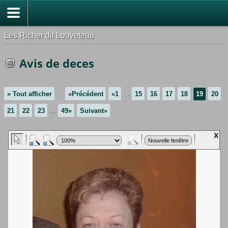
Les Richer dit Louveteau
Avis de deces
» Tout afficher
«Précédent
«1
...
15
16
17
18
19
20
21
22
23
...
49»
Suivant»