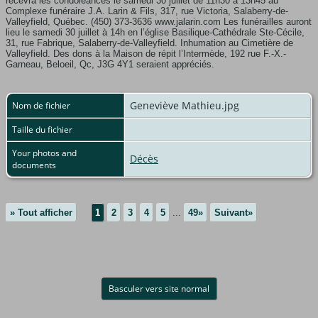
recevra les condoléances le samedi 30 juillet de 11h30 à 13h45 au
Complexe funéraire J.A. Larin & Fils, 317, rue Victoria, Salaberry-de-
Valleyfield, Québec. (450) 373-3636 www.jalarin.com Les funérailles auront
lieu le samedi 30 juillet à 14h en l’église Basilique-Cathédrale Ste-Cécile,
31, rue Fabrique, Salaberry-de-Valleyfield. Inhumation au Cimetière de
Valleyfield. Des dons à la Maison de répit l’Intermède, 192 rue F.-X.-
Garneau, Beloeil, Qc, J3G 4Y1 seraient appréciés.
Geneviève Mathieu.jpg
Nom de fichier
Taille du fichier
Your photos and
Décès
documents
» Tout afficher
1
2
3
4
5
...
49»
Suivant»
Basculer vers site normal