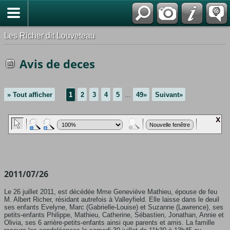
*Français
Les Richer dit Louveteau
Avis de deces
» Tout afficher
1
2
3
4
5
...
49»
Suivant»
2011/07/26
Le 26 juillet 2011, est décédée Mme Geneviève Mathieu, épouse de feu
M. Albert Richer, résidant autrefois à Valleyfield. Elle laisse dans le deuil
ses enfants Evelyne, Marc (Gabrielle-Louise) et Suzanne (Lawrence), ses
petits-enfants Philippe, Mathieu, Catherine, Sébastien, Jonathan, Annie et
Olivia, ses 6 arrière-petits-enfants ainsi que parents et amis. La famille