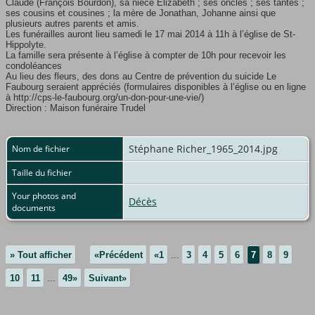
Claude (François Bourdon), sa nièce Élizabeth ; ses oncles ; ses tantes ;
ses cousins et cousines ; la mère de Jonathan, Johanne ainsi que
plusieurs autres parents et amis.
Les funérailles auront lieu samedi le 17 mai 2014 à 11h à l’église de St-
Hippolyte.
La famille sera présente à l’église à compter de 10h pour recevoir les
condoléances
Au lieu des fleurs, des dons au Centre de prévention du suicide Le
Faubourg seraient appréciés (formulaires disponibles à l’église ou en ligne
à http://cps-le-faubourg.org/un-don-pour-une-vie/)
Direction : Maison funéraire Trudel
Stéphane Richer_1965_2014.jpg
Nom de fichier
Taille du fichier
Your photos and
Décès
documents
» Tout afficher
«Précédent
«1
...
3
4
5
6
7
8
9
10
11
...
49»
Suivant»