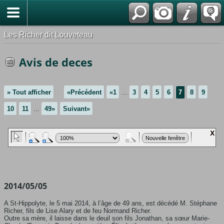
*Français
Les Richer dit Louveteau
Avis de deces
» Tout afficher
«Précédent
«1
...
3
4
5
6
7
8
9
10
11
...
49»
Suivant»
2014/05/05
A St-Hippolyte, le 5 mai 2014, à l’âge de 49 ans, est décédé M. Stéphane
Richer, fils de Lise Alary et de feu Normand Richer.
Outre sa mère, il laisse dans le deuil son fils Jonathan, sa sœur Marie-