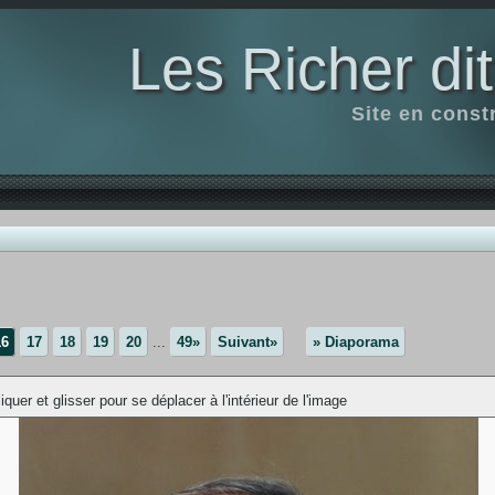
Les Richer di
Site en const
16
17
18
19
20
...
49»
Suivant»
» Diaporama