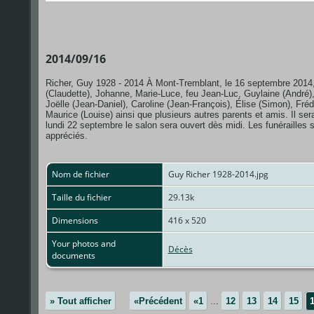
2014/09/16
Richer, Guy 1928 - 2014 À Mont-Tremblant, le 16 septembre 2014, 
(Claudette), Johanne, Marie-Luce, feu Jean-Luc, Guylaine (André), 
Joëlle (Jean-Daniel), Caroline (Jean-François), Élise (Simon), Fréd
Maurice (Louise) ainsi que plusieurs autres parents et amis. Il 
lundi 22 septembre le salon sera ouvert dès midi. Les funérailles
appréciés.
Nom de fichier
Guy Richer 1928-2014.jpg
Taille du fichier
29.13k
Dimensions
416 x 520
Your photos and
Décès
documents
» Tout afficher
«Précédent
«1
...
12
13
14
15