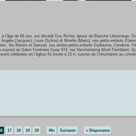
à l’âge de 86 ans, est décédé Guy Richer, époux de Blanche Létourneau. Outr
Angèle (Jacques), Louis (Sylvie) et Mireille (Mario), ses petits-enfants Étien
éric, feu Maxim et Samuel, ses arrière-petits-enfants Guillaume, Cendrine, Féli
sera exposé au Salon Funéraire Guay 974, rue Vanchesteing Mont-Tremblant, 
 seront célébrées en l’église St-Jovite à 15 h, suivies de l’inhumation au cim
16
17
18
19
20
...
49»
Suivant»
» Diaporama