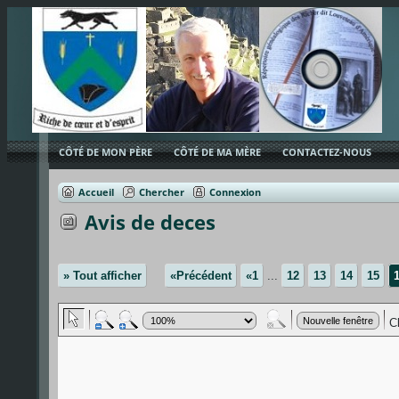
CÔTÉ DE MON PÈRE
CÔTÉ DE MA MÈRE
CONTACTEZ-NOUS
Accueil
Chercher
Connexion
Avis de deces
» Tout afficher
«Précédent
«1
...
12
13
14
15