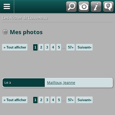
*Français
Les Richer dit Louveteau
Mes photos
» Tout afficher
1
2
3
4
5
...
57»
Suivant»
Mailloux, Jeanne
Lié à
» Tout afficher
1
2
3
4
5
...
57»
Suivant»