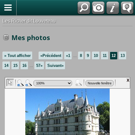
*Français
Les Richer dit Louveteau
Mes photos
» Tout afficher
«Précédent
«1
...
8
9
10
11
12
13
14
15
16
...
57»
Suivant»