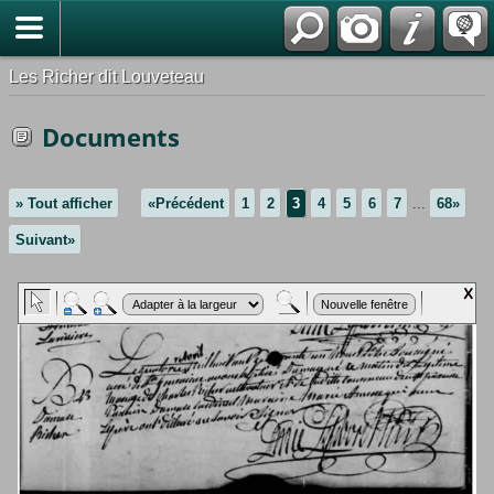
*Français
Les Richer dit Louveteau
Documents
» Tout afficher
«Précédent
1
2
3
4
5
6
7
...
68»
Suivant»