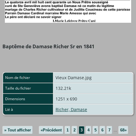
Baptême de Damase Richer Sr en 1841
Vieux Damase.jpg
Nom de fichier
132.21k
Taille du fichier
1251 x 690
Dimensions
Richer, Damase
Lié à
» Tout afficher
«Précédent
1
2
3
4
5
6
7
...
68»