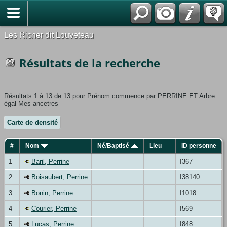
*Français
Les Richer dit Louveteau
Résultats de la recherche
Résultats 1 à 13 de 13 pour Prénom commence par PERRINE ET Arbre
égal Mes ancetres
Carte de densité
#
Nom
Né/Baptisé
Lieu
ID personne
1
Baril, Perrine
I367
2
Boisaubert, Perrine
I38140
3
Bonin, Perrine
I1018
4
Courier, Perrine
I569
5
Lucas, Perrine
I848