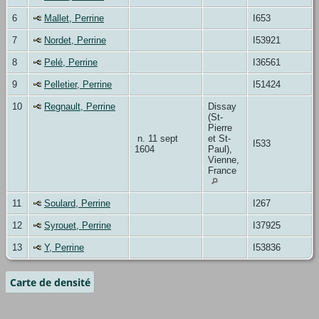
6
Mallet, Perrine
I653
7
Nordet, Perrine
I53921
8
Pelé, Perrine
I36561
9
Pelletier, Perrine
I51424
10
Regnault, Perrine
Dissay
(St-
Pierre
n. 11 sept
et St-
I533
1604
Paul),
Vienne,
France
11
Soulard, Perrine
I267
12
Syrouet, Perrine
I37925
13
Y, Perrine
I53836
Carte de densité