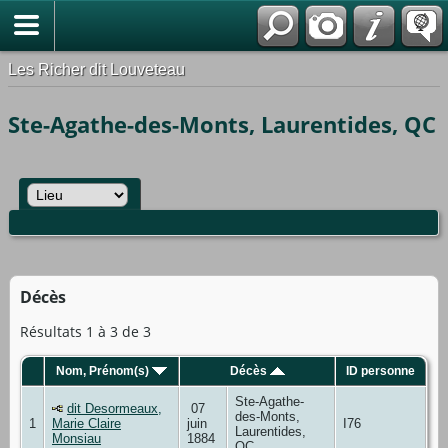
*Français
Les Richer dit Louveteau
Ste-Agathe-des-Monts, Laurentides, QC
Décès
Résultats 1 à 3 de 3
Nom, Prénom(s)
Décès
ID personne
Ste-Agathe-
dit Desormeaux,
07
des-Monts,
1
Marie Claire
juin
I76
Laurentides,
Monsiau
1884
QC