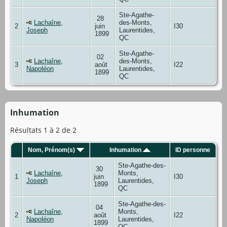
Ste-Agathe-
28
Lachaîne,
des-Monts,
2
juin
I30
Joseph
Laurentides,
1899
QC
Ste-Agathe-
02
Lachaîne,
des-Monts,
3
août
I22
Napoléon
Laurentides,
1899
QC
Inhumation
Résultats 1 à 2 de 2
Nom, Prénom(s)
Inhumation
ID personne
Ste-Agathe-des-
30
Lachaîne,
Monts,
1
juin
I30
Joseph
Laurentides,
1899
QC
Ste-Agathe-des-
04
Lachaîne,
Monts,
2
août
I22
Napoléon
Laurentides,
1899
QC