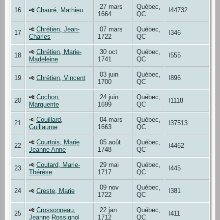
27 mars
Québec,
16
Chauré, Mathieu
I44732
1664
QC
Chrétien, Jean-
07 mars
Québec,
17
I346
Charles
1722
QC
Chrétien, Marie-
30 oct
Québec,
18
I555
Madeleine
1741
QC
03 juin
Québec,
19
Chrétien, Vincent
I896
1700
QC
Cochon,
24 juin
Québec,
20
I1118
Marguerite
1699
QC
Couillard,
04 mars
Québec,
21
I37513
Guillaume
1663
QC
Courtois, Marie
05 août
Québec,
22
I4462
Jeanne Anne
1748
QC
Coutard, Marie-
29 mai
Québec,
23
I445
Thérèse
1717
QC
09 nov
Québec,
24
Creste, Marie
I381
1722
QC
Crossonneau,
22 jan
Québec,
25
I411
Jeanne Rossignol
1712
QC