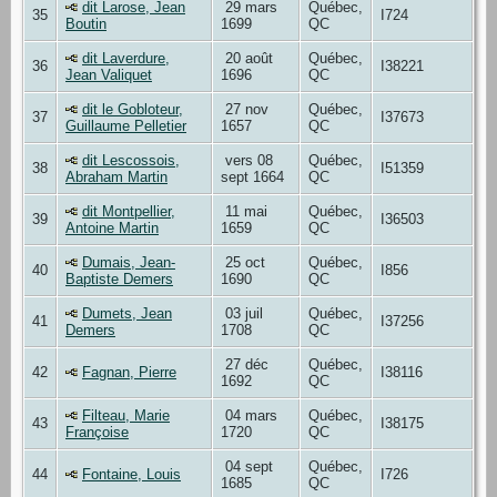
dit Larose, Jean
29 mars
Québec,
35
I724
Boutin
1699
QC
dit Laverdure,
20 août
Québec,
36
I38221
Jean Valiquet
1696
QC
dit le Gobloteur,
27 nov
Québec,
37
I37673
Guillaume Pelletier
1657
QC
dit Lescossois,
vers 08
Québec,
38
I51359
Abraham Martin
sept 1664
QC
dit Montpellier,
11 mai
Québec,
39
I36503
Antoine Martin
1659
QC
Dumais, Jean-
25 oct
Québec,
40
I856
Baptiste Demers
1690
QC
Dumets, Jean
03 juil
Québec,
41
I37256
Demers
1708
QC
27 déc
Québec,
42
Fagnan, Pierre
I38116
1692
QC
Filteau, Marie
04 mars
Québec,
43
I38175
Françoise
1720
QC
04 sept
Québec,
44
Fontaine, Louis
I726
1685
QC