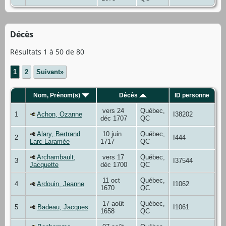
Décès
Résultats 1 à 50 de 80
1
2
Suivant»
Nom, Prénom(s)
Décès
ID personne
vers 24
Québec,
1
Achon, Ozanne
I38202
déc 1707
QC
Alary, Bertrand
10 juin
Québec,
2
I444
Larc Laramée
1717
QC
Archambault,
vers 17
Québec,
3
I37544
Jacquette
déc 1700
QC
11 oct
Québec,
4
Ardouin, Jeanne
I1062
1670
QC
17 août
Québec,
5
Badeau, Jacques
I1061
1658
QC