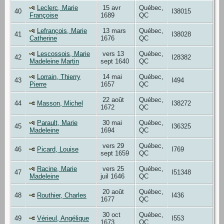
Leclerc, Marie
15 avr
Québec,
40
I38015
Françoise
1689
QC
Lefrançois, Marie
13 mars
Québec,
41
I38028
Catherine
1676
QC
Lescossois, Marie
vers 13
Québec,
42
I28382
Madeleine Martin
sept 1640
QC
Lorrain, Thierry
14 mai
Québec,
43
I494
Pierre
1657
QC
22 août
Québec,
44
Masson, Michel
I38272
1672
QC
Parault, Marie
30 mai
Québec,
45
I36325
Madeleine
1694
QC
vers 29
Québec,
46
Picard, Louise
I769
sept 1659
QC
Racine, Marie
vers 25
Québec,
47
I51348
Madeleine
juil 1646
QC
20 août
Québec,
48
Routhier, Charles
I436
1677
QC
30 oct
Québec,
49
Vérieul, Angélique
I553
1673
QC