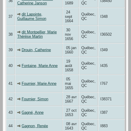
36
I38450
Catherine Janson
1689
QC
24
dit Lapointe,
Québec,
37
sept
I348
Guillaume Simon
QC
1664
30
dit Montpellier, Marie
Québec,
38
nov
I36502
Thérèse Martin
QC
1656
05 jan
Québec,
39
Drouin, Catherine
I349
1660
QC
19
Québec,
40
Fontaine, Marie Anne
août
I435
QC
1658
05
Québec,
41
Fournier, Marie Anne
mai
I767
QC
1655
28 avr
Québec,
42
Fournier, Simon
I38371
1667
QC
27 oct
Québec,
43
Gagné, Anne
I387
1653
QC
08 avr
Québec,
44
Gagnon, Renée
I883
1643
QC