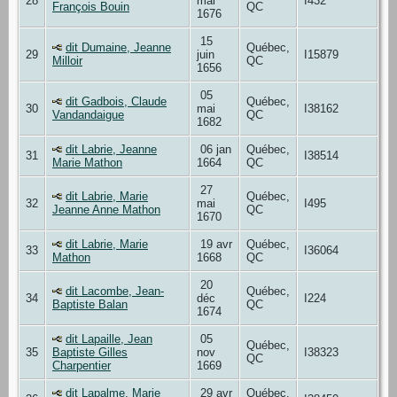
28
mai
I432
François Bouin
QC
1676
15
dit Dumaine, Jeanne
Québec,
29
juin
I15879
Milloir
QC
1656
05
dit Gadbois, Claude
Québec,
30
mai
I38162
Vandandaigue
QC
1682
dit Labrie, Jeanne
06 jan
Québec,
31
I38514
Marie Mathon
1664
QC
27
dit Labrie, Marie
Québec,
32
mai
I495
Jeanne Anne Mathon
QC
1670
dit Labrie, Marie
19 avr
Québec,
33
I36064
Mathon
1668
QC
20
dit Lacombe, Jean-
Québec,
34
déc
I224
Baptiste Balan
QC
1674
dit Lapaille, Jean
05
Québec,
35
Baptiste Gilles
nov
I38323
QC
Charpentier
1669
dit Lapalme, Marie
29 avr
Québec,