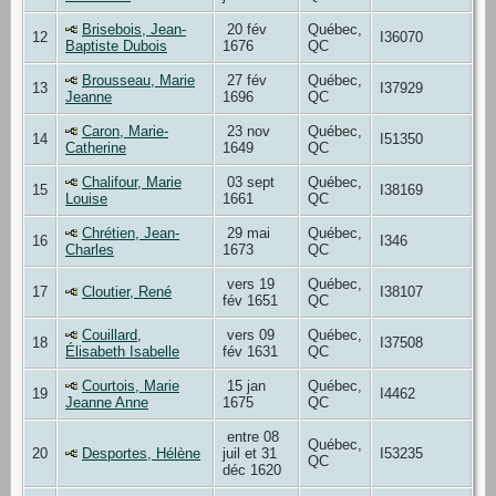
Brisebois, Jean-
20 fév
Québec,
12
I36070
Baptiste Dubois
1676
QC
Brousseau, Marie
27 fév
Québec,
13
I37929
Jeanne
1696
QC
Caron, Marie-
23 nov
Québec,
14
I51350
Catherine
1649
QC
Chalifour, Marie
03 sept
Québec,
15
I38169
Louise
1661
QC
Chrétien, Jean-
29 mai
Québec,
16
I346
Charles
1673
QC
vers 19
Québec,
17
Cloutier, René
I38107
fév 1651
QC
Couillard,
vers 09
Québec,
18
I37508
Élisabeth Isabelle
fév 1631
QC
Courtois, Marie
15 jan
Québec,
19
I4462
Jeanne Anne
1675
QC
entre 08
Québec,
20
Desportes, Hélène
juil et 31
I53235
QC
déc 1620