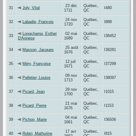
23 déc
Québec,
31
Joly, Vital
I480
1711
QC
24 nov
Québec,
32
Labadie, François
I888
1720
QC
Longchamp, Esther
02 mai
Québec,
33
I38452
D'Annese
1689
QC
25 août
Québec,
34
Masson, Jacques
I38281
1676
QC
12 juil
Québec,
35
Méry, Françoise
I37299
1671
QC
09 nov
Québec,
36
Pelletier, Louise
I38097
1713
QC
29 nov
Québec,
37
Picard, Jean
I1015
1700
QC
21 mai
Québec,
38
Picard, Pierre
I1153
1676
QC
04 mai
Québec,
39
Pichon, Marie
I36506
1661
QC
17 avr
Québec,
40
Robin, Mathurine
I815
1662
QC