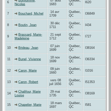
Bonhomme,
07 août
Québec,
6
I620
Nicolas
1683
QC
14 avr
Québec,
7
Bouchard, Michel
I36849
1709
QC
30 déc
Québec,
8
Boutin, Jean
I434
1711
QC
Brassard, Marie-
21 sept
Québec,
9
I727
Madeleine
1712
QC
07 juin
Québec,
10
Brideau, Jean
I38164
1699
QC
18 nov
Québec,
11
Bunel, Vivienne
I36334
1699
QC
09 juin
Québec,
12
Caron, Marie
I1016
1660
QC
vers 08
Québec,
13
Caron, Robert
I51353
juil 1656
QC
Chalifour, Marie
29 mai
Québec,
14
I38169
Louise
1735
QC
18 mars
Québec,
15
Chapelier, Marie
I581
1697
QC