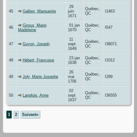
29
Québec,
45
Gallien, Marguerite
juin
I1463
QC
1671
Giroux, Marie
01 jan
Québec,
46
I547
Madeleine
1670
QC
11
Québec,
47
Guyon, Joseph
sept
I38071
QC
1649
23 jan
Québec,
48
Hébert, Françoise
I1012
1638
QC
26
Québec,
49
Joly, Marie Josephe
mai
I289
QC
1706
02
Québec,
50
Langlois, Anne
sept
I36555
QC
1637
1
2
Suivant»