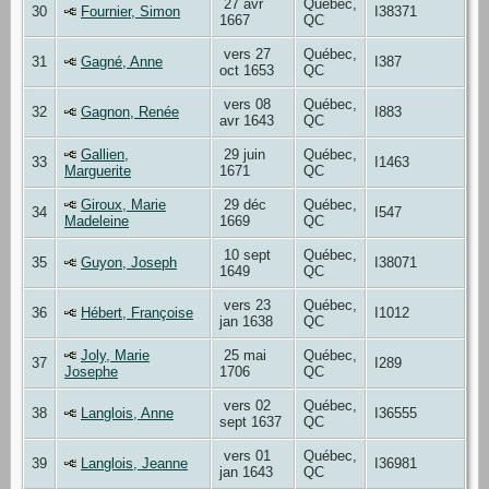
27 avr
Québec,
30
Fournier, Simon
I38371
1667
QC
vers 27
Québec,
31
Gagné, Anne
I387
oct 1653
QC
vers 08
Québec,
32
Gagnon, Renée
I883
avr 1643
QC
Gallien,
29 juin
Québec,
33
I1463
Marguerite
1671
QC
Giroux, Marie
29 déc
Québec,
34
I547
Madeleine
1669
QC
10 sept
Québec,
35
Guyon, Joseph
I38071
1649
QC
vers 23
Québec,
36
Hébert, Françoise
I1012
jan 1638
QC
Joly, Marie
25 mai
Québec,
37
I289
Josephe
1706
QC
vers 02
Québec,
38
Langlois, Anne
I36555
sept 1637
QC
vers 01
Québec,
39
Langlois, Jeanne
I36981
jan 1643
QC