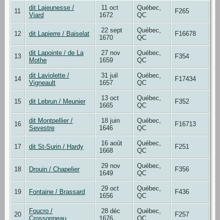
dit Lajeunesse /
11 oct
Québec,
11
F265
Viard
1672
QC
22 sept
Québec,
12
dit Lapierre / Baiselat
F16678
1670
QC
dit Lapointe / de La
27 nov
Québec,
13
F354
Mothe
1659
QC
dit Laviolette /
31 juil
Québec,
14
F17434
Vigneault
1657
QC
13 oct
Québec,
15
dit Lebrun / Meunier
F352
1665
QC
dit Montpellier /
18 juin
Québec,
16
F16713
Sevestre
1646
QC
16 août
Québec,
17
dit St-Surin / Hardy
F251
1668
QC
29 nov
Québec,
18
Drouin / Chapelier
F356
1649
QC
29 oct
Québec,
19
Fontaine / Brassard
F436
1656
QC
Foucro /
28 déc
Québec,
20
F257
Crossonneau
1676
QC