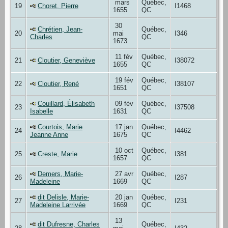
mars
Québec,
19
Choret, Pierre
I1468
1655
QC
30
Chrétien, Jean-
Québec,
20
mai
I346
Charles
QC
1673
11 fév
Québec,
21
Cloutier, Geneviève
I38072
1655
QC
19 fév
Québec,
22
Cloutier, René
I38107
1651
QC
Couillard, Élisabeth
09 fév
Québec,
23
I37508
Isabelle
1631
QC
Courtois, Marie
17 jan
Québec,
24
I4462
Jeanne Anne
1675
QC
10 oct
Québec,
25
Creste, Marie
I381
1657
QC
Demers, Marie-
27 avr
Québec,
26
I287
Madeleine
1669
QC
dit Delisle, Marie-
20 jan
Québec,
27
I231
Madeleine Larrivée
1669
QC
13
dit Dufresne, Charles
Québec,