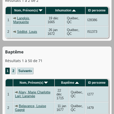
Résultats 1 à 2 de 2
Nom, Prénom(s)
Inhumation
ID personne
Langlois,
19 déc
Québec,
1
I28386
Marguerite
1665
QC
26 jan
Québec,
2
Sédilot, Louis
I51373
1672
QC
Baptême
Résultats 1 à 50 de 71
1
2
Suivant»
Nom, Prénom(s)
Baptême
ID personne
22
Alary, Marie Charlotte
Québec,
1
déc
I277
Larc Laramée
QC
1715
Belavance, Louise
11 jan
Québec,
2
I479
Gagné
1677
QC