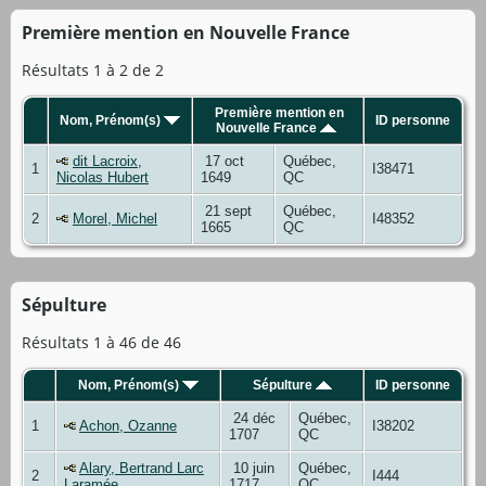
Première mention en Nouvelle France
Résultats 1 à 2 de 2
Première mention en
Nom, Prénom(s)
ID personne
Nouvelle France
dit Lacroix,
17 oct
Québec,
1
I38471
Nicolas Hubert
1649
QC
21 sept
Québec,
2
Morel, Michel
I48352
1665
QC
Sépulture
Résultats 1 à 46 de 46
Nom, Prénom(s)
Sépulture
ID personne
24 déc
Québec,
1
Achon, Ozanne
I38202
1707
QC
Alary, Bertrand Larc
10 juin
Québec,
2
I444
Laramée
1717
QC