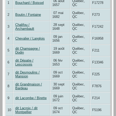
06 août
Québec,
1
Bouchard / Boissel
F17278
1657
QC
07 mai
Québec,
2
Boutin / Fontaine
F273
1682
QC
Chalifou /
28 sept
Québec,
3
F17242
Archambault
1648
QC
09 jan
Québec,
4
Chevalier / Langlois
F16958
1656
QC
dit Champagne /
19 août
Québec,
5
F211
Dodin
1669
QC
dit Dépatie /
06 fév
Québec,
6
F13346
Lescossois
1653
QC
dit Desmoulins /
09 oct
Québec,
7
F225
Mansion
1669
QC
dit Grandmaison /
30 sept
Québec,
8
F7876
Bardeau
1669
QC
09 juin
Québec,
9
dit Lacombe / Birette
F214
1672
QC
dit Lacroix / dit
09 oct
Québec,
10
F5196
Montpellier
1674
QC