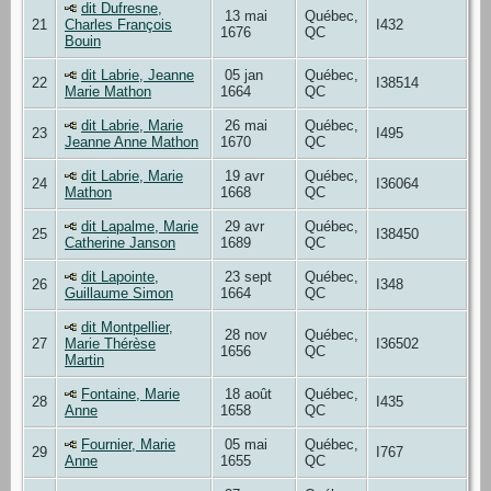
dit Dufresne,
13 mai
Québec,
21
Charles François
I432
1676
QC
Bouin
dit Labrie, Jeanne
05 jan
Québec,
22
I38514
Marie Mathon
1664
QC
dit Labrie, Marie
26 mai
Québec,
23
I495
Jeanne Anne Mathon
1670
QC
dit Labrie, Marie
19 avr
Québec,
24
I36064
Mathon
1668
QC
dit Lapalme, Marie
29 avr
Québec,
25
I38450
Catherine Janson
1689
QC
dit Lapointe,
23 sept
Québec,
26
I348
Guillaume Simon
1664
QC
dit Montpellier,
28 nov
Québec,
27
Marie Thérèse
I36502
1656
QC
Martin
Fontaine, Marie
18 août
Québec,
28
I435
Anne
1658
QC
Fournier, Marie
05 mai
Québec,
29
I767
Anne
1655
QC