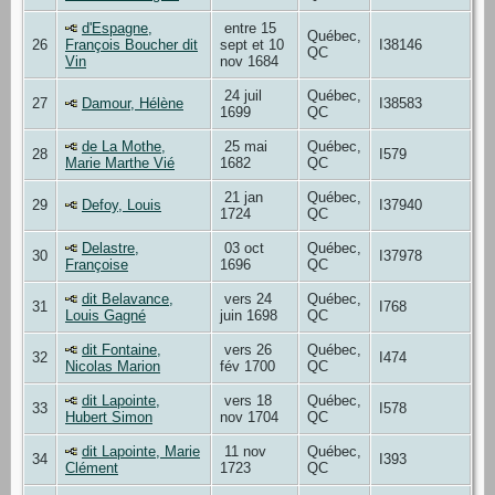
d'Espagne,
entre 15
Québec,
26
François Boucher dit
sept et 10
I38146
QC
Vin
nov 1684
24 juil
Québec,
27
Damour, Hélène
I38583
1699
QC
de La Mothe,
25 mai
Québec,
28
I579
Marie Marthe Vié
1682
QC
21 jan
Québec,
29
Defoy, Louis
I37940
1724
QC
Delastre,
03 oct
Québec,
30
I37978
Françoise
1696
QC
dit Belavance,
vers 24
Québec,
31
I768
Louis Gagné
juin 1698
QC
dit Fontaine,
vers 26
Québec,
32
I474
Nicolas Marion
fév 1700
QC
dit Lapointe,
vers 18
Québec,
33
I578
Hubert Simon
nov 1704
QC
dit Lapointe, Marie
11 nov
Québec,
34
I393
Clément
1723
QC