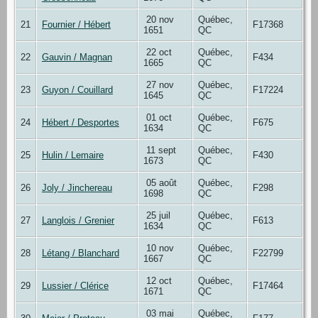
20 nov
Québec,
21
Fournier / Hébert
F17368
1651
QC
22 oct
Québec,
22
Gauvin / Magnan
F434
1665
QC
27 nov
Québec,
23
Guyon / Couillard
F17224
1645
QC
01 oct
Québec,
24
Hébert / Desportes
F675
1634
QC
11 sept
Québec,
25
Hulin / Lemaire
F430
1673
QC
05 août
Québec,
26
Joly / Jinchereau
F298
1698
QC
25 juil
Québec,
27
Langlois / Grenier
F613
1634
QC
10 nov
Québec,
28
Létang / Blanchard
F22799
1667
QC
12 oct
Québec,
29
Lussier / Clérice
F17464
1671
QC
03 mai
Québec,