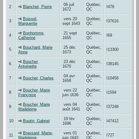
06 juil
Québec,
2
Blanchet, Pierre
I478
1672
QC
Boissel,
vers 20
Québec,
3
I37616
Marguerite
sept 1643
QC
Bonhomme,
21 sept
Québec,
4
I69
Catherine
1655
QC
Bouchard, Marie
25 déc
Québec,
5
I13300
Anne
1673
QC
Boucher,
23 déc
Québec,
6
I38145
Antoinette
1670
QC
04 avr
Québec,
7
Boucher, Charles
I10458
1658
QC
Boucher, Marie
vers 22
Québec,
8
I1594
Françoise
juin 1636
QC
Boucher, Marie
vers 04
Québec,
9
I37248
Madeleine
août 1641
QC
19 fév
Québec,
10
Boutin, Gabriel
I47412
1696
QC
Brassard, Marie-
vers 01
Québec,
11
I727
Madeleine
juin 1642
QC