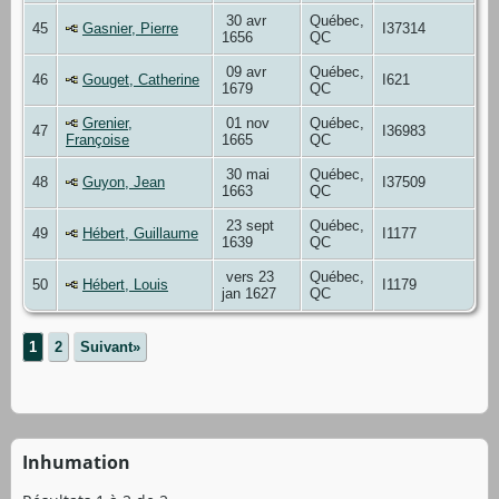
30 avr
Québec,
45
Gasnier, Pierre
I37314
1656
QC
09 avr
Québec,
46
Gouget, Catherine
I621
1679
QC
Grenier,
01 nov
Québec,
47
I36983
Françoise
1665
QC
30 mai
Québec,
48
Guyon, Jean
I37509
1663
QC
23 sept
Québec,
49
Hébert, Guillaume
I1177
1639
QC
vers 23
Québec,
50
Hébert, Louis
I1179
jan 1627
QC
1
2
Suivant»
Inhumation