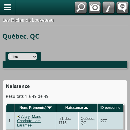
*Français
Les Richer dit Louveteau
Québec, QC
Naissance
Résultats 1 à 49 de 49
Nom, Prénom(s)
Naissance
ID personne
Alary, Marie
21 déc
Québec,
1
Charlotte Larc
I277
1715
QC
Laramée