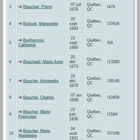
07 juil
Québec,
3
Blanchet, Pierre
I478
1676
QC
20
Québec,
4
Boissel, Marguerite
sept
I37616
QC
1643
22
Bonhomme,
Québec,
5
sept
I69
Catherine
QC
1655
25
Québec,
6
Bouchard, Marie Anne
déc
I13300
QC
1673
24
Québec,
7
Boucher, Antoinette
déc
I38145
QC
1670
07 avr
Québec,
8
Boucher, Charles
I10458
1658
QC
22
Boucher, Marie
Québec,
9
juin
I1594
Françoise
QC
1636
04
Boucher, Marie
Québec,
10
août
I37248
Madeleine
QC
1641