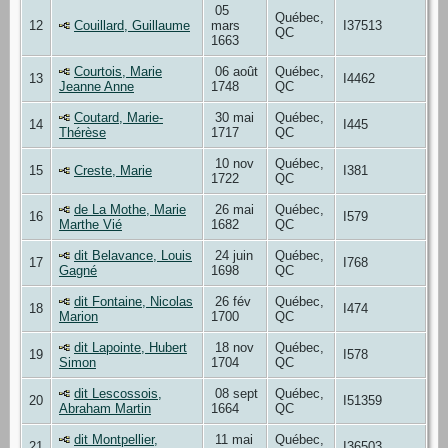
05
Québec,
12
Couillard, Guillaume
mars
I37513
QC
1663
Courtois, Marie
06 août
Québec,
13
I4462
Jeanne Anne
1748
QC
Coutard, Marie-
30 mai
Québec,
14
I445
Thérèse
1717
QC
10 nov
Québec,
15
Creste, Marie
I381
1722
QC
de La Mothe, Marie
26 mai
Québec,
16
I579
Marthe Vié
1682
QC
dit Belavance, Louis
24 juin
Québec,
17
I768
Gagné
1698
QC
dit Fontaine, Nicolas
26 fév
Québec,
18
I474
Marion
1700
QC
dit Lapointe, Hubert
18 nov
Québec,
19
I578
Simon
1704
QC
dit Lescossois,
08 sept
Québec,
20
I51359
Abraham Martin
1664
QC
dit Montpellier,
11 mai
Québec,
21
I36503