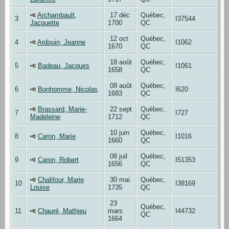
Archambault,
17 déc
Québec,
3
I37544
Jacquette
1700
QC
12 oct
Québec,
4
Ardouin, Jeanne
I1062
1670
QC
18 août
Québec,
5
Badeau, Jacques
I1061
1658
QC
08 août
Québec,
6
Bonhomme, Nicolas
I620
1683
QC
Brassard, Marie-
22 sept
Québec,
7
I727
Madeleine
1712
QC
10 juin
Québec,
8
Caron, Marie
I1016
1660
QC
08 juil
Québec,
9
Caron, Robert
I51353
1656
QC
Chalifour, Marie
30 mai
Québec,
10
I38169
Louise
1735
QC
23
Québec,
11
Chauré, Mathieu
mars
I44732
QC
1664