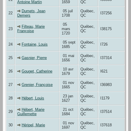
Antoine Martin
1659
QC
Dumets, Jean
05 juil
Québec,
22
I37256
Demers
1708
QC
05
Filteau, Marie
Québec,
23
mars
I38175
Françoise
QC
1720
05 sept
Québec,
24
Fontaine, Louis
I726
1685
QC
01 mai
Québec,
25
Gasnier, Pierre
I37314
1656
QC
10 avr
Québec,
26
Gouget, Catherine
I621
1679
QC
01 nov
Québec,
27
Grenier, Françoise
I36983
1665
QC
23 jan
Québec,
28
Hébert, Louis
I1179
1627
QC
Hébert, Marie
21 oct
Québec,
29
I37514
Guillemette
1684
QC
01 nov
Québec,
30
Héripel, Marie
I37618
1697
QC