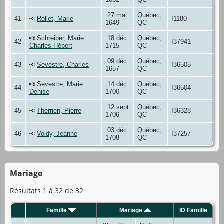
27 mai
Québec,
41
Rollet, Marie
I1180
1649
QC
Schreiber, Marie
18 déc
Québec,
42
I37941
Charles Hébert
1715
QC
09 déc
Québec,
43
Sevestre, Charles
I36505
1657
QC
Sevestre, Marie
14 déc
Québec,
44
I36504
Denise
1700
QC
12 sept
Québec,
45
Therrien, Pierre
I36328
1706
QC
03 déc
Québec,
46
Voidy, Jeanne
I37257
1708
QC
Mariage
Résultats 1 à 32 de 32
Famille
Mariage
ID Famille