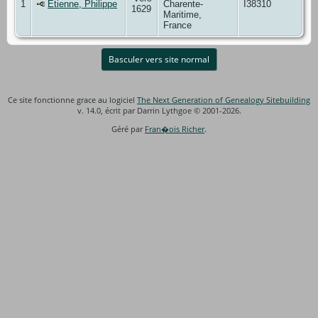
1
Étienne, Philippe
Charente-
I38310
1629
Maritime,
France
Basculer vers site normal
Ce site fonctionne grace au logiciel
The Next Generation of Genealogy Sitebuilding
v. 14.0, écrit par Darrin Lythgoe © 2001-2026.
Géré par
Fran�ois Richer
.