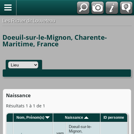
*Français
Les Richer dit Louveteau
Doeuil-sur-le-Mignon, Charente-
Maritime, France
Naissance
Résultats 1 à 1 de 1
Nom, Prénom(s)
Naissance
ID personne
Doeuil-sur-le-
Mignon,
vers