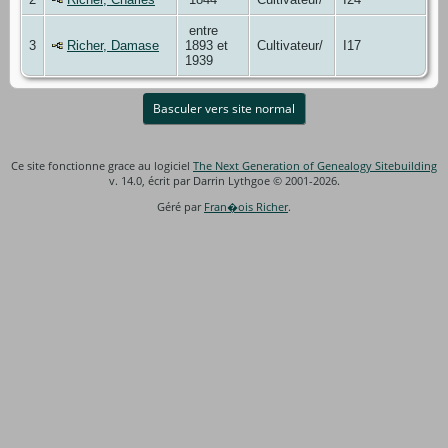
entre
3
Richer, Damase
1893 et
Cultivateur/
I17
1939
Basculer vers site normal
Ce site fonctionne grace au logiciel
The Next Generation of Genealogy Sitebuilding
v. 14.0, écrit par Darrin Lythgoe © 2001-2026.
Géré par
Fran�ois Richer
.