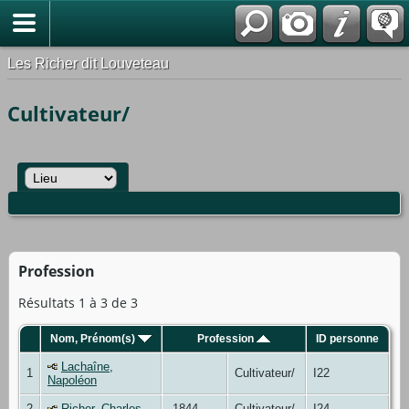
*Français
Les Richer dit Louveteau
Cultivateur/
Profession
Résultats 1 à 3 de 3
Nom, Prénom(s)
Profession
ID personne
Lachaîne,
1
Cultivateur/
I22
Napoléon
2
Richer, Charles
1844
Cultivateur/
I24