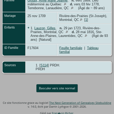
Famille
Groulx, Anne Marie Jeanne
,
n.
vers 1689, Lieu
indéterminé au Québec
d.
vers 03 fév 1778,
Terrebonne, Lanaudière, QC
(Âgé de ~ 89 ans)
Mariage
25 nov 1709
Rivière-des-Prairies (St-Joseph),
Montréal, QC
[
1
]
Enfants
+
1.
Lauzon, Gilles
,
n.
29 jan 1723, Rivière-des-
Prairies, Montréal, QC
d.
28 mai 1816, Ste-
Anne-des-Plaines, Laurentides, QC
(Âgé de 93
ans) [Natural]
ID Famille
F17604
Feuille familiale
|
Tableau
familial
Sources
[
S114
] PRDH.
PRDH
Basculer vers site normal
Ce site fonctionne grace au logiciel
The Next Generation of Genealogy Sitebuilding
v. 14.0, écrit par Darrin Lythgoe © 2001-2026.
Géré par
Fran�ois Richer
.