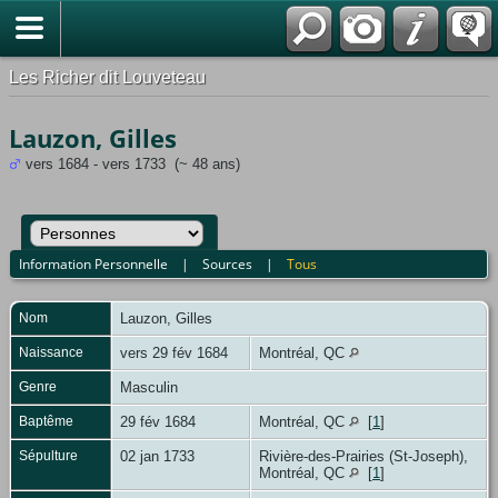
*Français
Les Richer dit Louveteau
Lauzon, Gilles
vers 1684 - vers 1733 (~ 48 ans)
Information Personnelle
|
Sources
|
Tous
Nom
Lauzon
,
Gilles
Naissance
vers 29 fév 1684
Montréal, QC
Genre
Masculin
Baptême
29 fév 1684
Montréal, QC
[
1
]
Sépulture
02 jan 1733
Rivière-des-Prairies (St-Joseph),
Montréal, QC
[
1
]