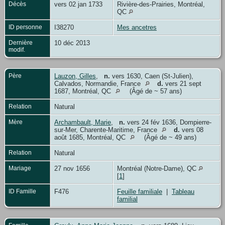
Décès
vers 02 jan 1733
Rivière-des-Prairies, Montréal,
QC
ID personne
I38270
Mes ancetres
Dernière
10 déc 2013
modif.
Père
Lauzon, Gilles
,
n.
vers 1630, Caen (St-Julien),
Calvados, Normandie, France
d.
vers 21 sept
1687, Montréal, QC
(Âgé de ~ 57 ans)
Relation
Natural
Mère
Archambault, Marie
,
n.
vers 24 fév 1636, Dompierre-
sur-Mer, Charente-Maritime, France
d.
vers 08
août 1685, Montréal, QC
(Âgé de ~ 49 ans)
Relation
Natural
Mariage
27 nov 1656
Montréal (Notre-Dame), QC
[
1
]
ID Famille
F476
Feuille familiale
|
Tableau
familial