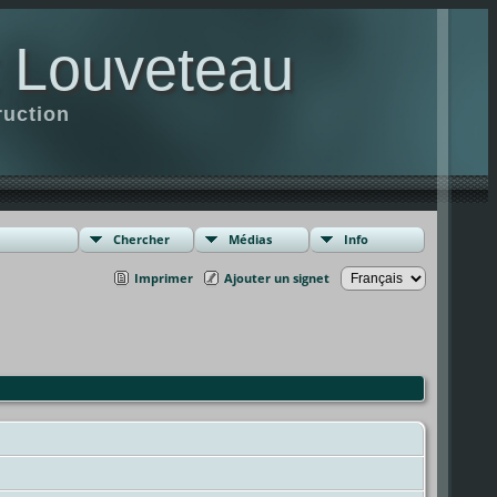
t Louveteau
ruction
Chercher
Médias
Info
Imprimer
Ajouter un signet