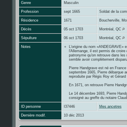
Genre
Masculin
Profession
sept 1665
Soldat de la com
Résidence
1671
Boucherville, M
Décès
05 oct 1703
Montréal, QC
Sépulture
06 oct 1703
Montréal, QC
Notes
L'origine du nom «ANDEGRAVE» est di
l'Allemange, il est permis de croi
patronyme qu'on retrouve dans les
semble avoir complètement dispar
Pierre Handgrave est né en France 
septembre 1665, Pierre débarque a
reproduite par Régis Roy et Gérar
En 1671, on retrouve Pierre Handgra
Le 14 décembre 1693, Pierre Handgr
consigné au greffe du notaire Cla
ID personne
I37446
Mes ancetres
Dernière modif.
10 déc 2013