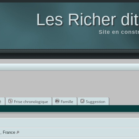
Les Richer di
Site en const
é
Frise chronologique
Famille
Suggestion
s, France