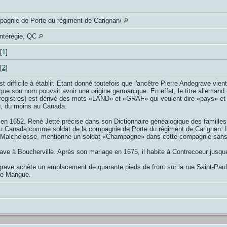
pagnie de Porte du régiment de Carignan/
ontérégie, QC
[
1
]
[
2
]
fficile à établir. Etant donné toutefois que l'ancêtre Pierre Andegrave vient 
re que son nom pouvait avoir une origine germanique. En effet, le titre all
 registres) est dérivé des mots «LAND» et «GRAF» qui veulent dire «pays»
u, du moins au Canada.
en 1652. René Jetté précise dans son Dictionnaire généalogique des familles
u Canada comme soldat de la compagnie de Porte du régiment de Carignan. La
d Malchelosse, mentionne un soldat «Champagne» dans cette compagnie sans 
ve à Boucherville. Après son mariage en 1675, il habite à Contrecoeur jusque v
ave achète un emplacement de quarante pieds de front sur la rue Saint-Paul
ude Mangue.