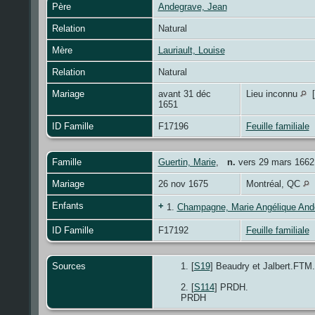
Père
Andegrave, Jean
Relation
Natural
Mère
Lauriault, Louise
Relation
Natural
Mariage
avant 31 déc
Lieu inconnu
[
1651
ID Famille
F17196
Feuille familiale
Famille
Guertin, Marie
,
n.
vers 29 mars 1662
Mariage
26 nov 1675
Montréal, QC
Enfants
+
1.
Champagne, Marie Angélique And
ID Famille
F17192
Feuille familiale
Sources
[
S19
] Beaudry et Jalbert.FTM.
[
S114
] PRDH.
PRDH