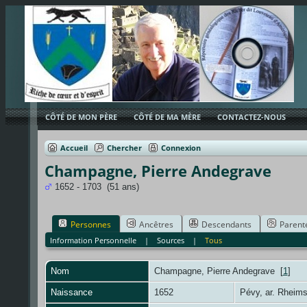
CÔTÉ DE MON PÈRE
CÔTÉ DE MA MÈRE
CONTACTEZ-NOUS
Accueil
Chercher
Connexion
Champagne, Pierre Andegrave
1652 - 1703 (51 ans)
Personnes
Ancêtres
Descendants
Parent
Information Personnelle
|
Sources
|
Tous
Nom
Champagne
,
Pierre Andegrave
[
1
]
Naissance
1652
Pévy, ar. Rheim