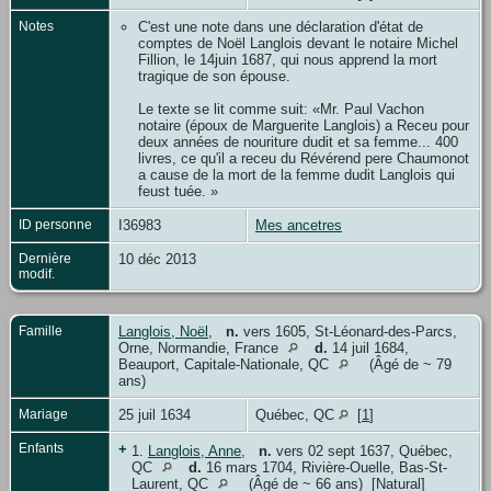
Notes
C'est une note dans une déclaration d'état de
comptes de Noël Langlois devant le notaire Michel
Fillion, le 14juin 1687, qui nous apprend la mort
tragique de son épouse.
Le texte se lit comme suit: «Mr. Paul Vachon
notaire (époux de Marguerite Langlois) a Receu pour
deux années de nouriture dudit et sa femme... 400
livres, ce qu'il a receu du Révérend pere Chaumonot
a cause de la mort de la femme dudit Langlois qui
feust tuée. »
ID personne
I36983
Mes ancetres
Dernière
10 déc 2013
modif.
Famille
Langlois, Noël
,
n.
vers 1605, St-Léonard-des-Parcs,
Orne, Normandie, France
d.
14 juil 1684,
Beauport, Capitale-Nationale, QC
(Âgé de ~ 79
ans)
Mariage
25 juil 1634
Québec, QC
[
1
]
Enfants
+
1.
Langlois, Anne
,
n.
vers 02 sept 1637, Québec,
QC
d.
16 mars 1704, Rivière-Ouelle, Bas-St-
Laurent, QC
(Âgé de ~ 66 ans) [Natural]