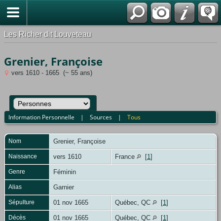
*Français
Les Richer dit Louveteau
Grenier, Françoise
vers 1610 - 1665 (~ 55 ans)
Information Personnelle
|
Sources
|
Tous
Nom
Grenier
,
Françoise
Naissance
vers 1610
France
[
1
]
Genre
Féminin
Alias
Garnier
Sépulture
01 nov 1665
Québec, QC
[
1
]
Décès
01 nov 1665
Québec, QC
[
1
]