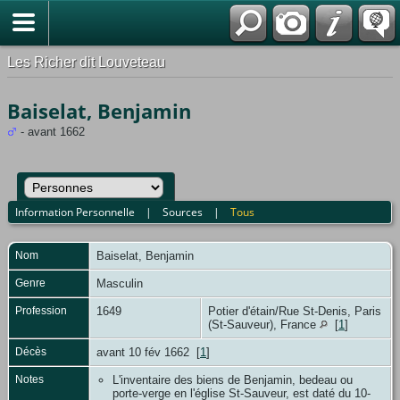
*Français
Les Richer dit Louveteau
Baiselat, Benjamin
- avant 1662
Information Personnelle
|
Sources
|
Tous
Nom
Baiselat
,
Benjamin
Genre
Masculin
Profession
1649
Potier d'étain/Rue St-Denis, Paris
(St-Sauveur), France
[
1
]
Décès
avant 10 fév 1662 [
1
]
Notes
L'inventaire des biens de Benjamin, bedeau ou
porte-verge en l'église St-Sauveur, est daté du 10-