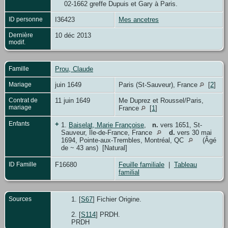
02-1662 greffe Dupuis et Gary à Paris.
ID personne
I36423
Mes ancetres
Dernière
10 déc 2013
modif.
Famille
Prou, Claude
Mariage
juin 1649
Paris (St-Sauveur), France
[
2
]
Contrat de
11 juin 1649
Me Duprez et Roussel/Paris,
mariage
France
[
1
]
Enfants
+
1.
Baiselat, Marie Françoise
,
n.
vers 1651, St-
Sauveur, Île-de-France, France
d.
vers 30 mai
1694, Pointe-aux-Trembles, Montréal, QC
(Âgé
de ~ 43 ans) [Natural]
ID Famille
F16680
Feuille familiale
|
Tableau
familial
Sources
[
S67
] Fichier Origine.
[
S114
] PRDH.
PRDH