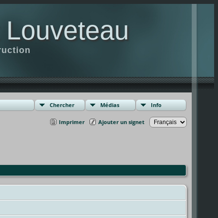
t Louveteau
ruction
Chercher
Médias
Info
Imprimer
Ajouter un signet