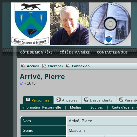
CÔTÉ DE MON PÈRE
CÔTÉ DE MA MÈRE
CONTACTEZ-NOUS
Accueil
Chercher
Connexion
Arrivé, Pierre
- 1673
Personnes
Ancêtres
Descendants
Parent
Information Personnelle
|
Médias
|
Sources
|
Carte d'événem
Nom
Arrivé
,
Pierre
Genre
Masculin