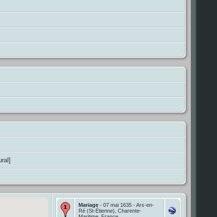
ral]
Mariage
- 07 mai 1635 - Ars-en-
Ré (St-Étienne), Charente-
Maritime, France