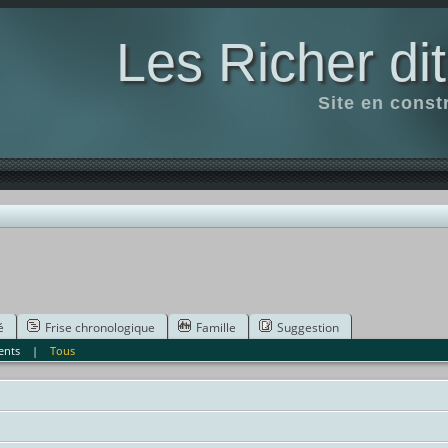
Les Richer di
Site en const
é
Frise chronologique
Famille
Suggestion
ents
|
Tous