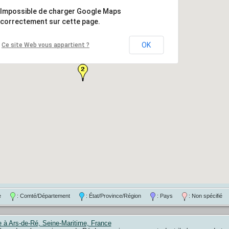
Impossible de charger Google Maps
correctement sur cette page.
OK
Ce site Web vous appartient ?
une
: Comté/Département
: État/Province/Région
: Pays
: Non spécifié
e à Ars-de-Ré, Seine-Maritime, France