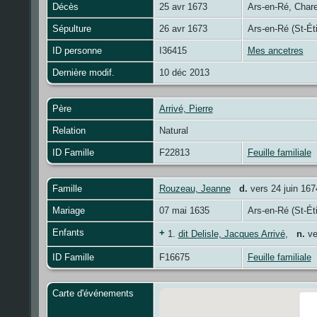
Décès
25 avr 1673
Ars-en-Ré, Char
Sépulture
26 avr 1673
Ars-en-Ré (St-Ét
ID personne
I36415
Mes ancetres
Dernière modif.
10 déc 2013
Père
Arrivé, Pierre
Relation
Natural
ID Famille
F22813
Feuille familiale
Famille
Rouzeau, Jeanne
d.
vers 24 juin 167
Mariage
07 mai 1635
Ars-en-Ré (St-Ét
Enfants
+
1.
dit Delisle, Jacques Arrivé
,
n.
ve
ID Famille
F16675
Feuille familiale
Carte d'événements