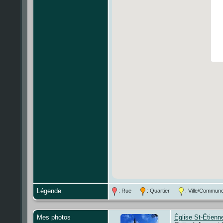
Légende
: Rue
: Quartier
: Ville/Comm
Mes photos
Église St-Étienn