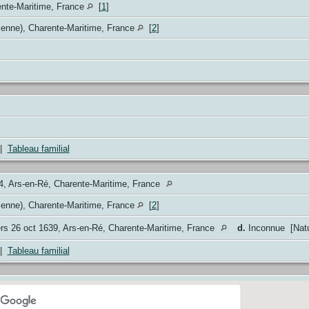
ente-Maritime, France
[
1
]
ienne), Charente-Maritime, France
[
2
]
|
Tableau familial
4, Ars-en-Ré, Charente-Maritime, France
ienne), Charente-Maritime, France
[
2
]
rs 26 oct 1639, Ars-en-Ré, Charente-Maritime, France
d.
Inconnue [Natu
|
Tableau familial