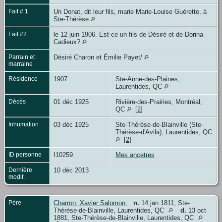
Fait # 1
Un Donat, dit leur fils, marie Marie-Louise Guérette, à
Ste-Thérèse
Fait #2
le 12 juin 1906. Est-ce un fils de Désiré et de Dorina
Cadieux?
Parrain et
Désiré Charon et Émilie Payet/
marraine
Résidence
1907
Ste-Anne-des-Plaines,
Laurentides, QC
Décès
01 déc 1925
Rivière-des-Prairies, Montréal,
QC
[
2
]
Inhumation
03 déc 1925
Ste-Thérèse-de-Blainville (Ste-
Thérèse-d'Avila), Laurentides, QC
[
2
]
ID personne
I10259
Mes ancetres
Dernière
10 déc 2013
modif.
Père
Charron, Xavier Salomon
,
n.
14 jan 1811, Ste-
Thérèse-de-Blainville, Laurentides, QC
d.
13 oct
1881, Ste-Thérèse-de-Blainville, Laurentides, QC