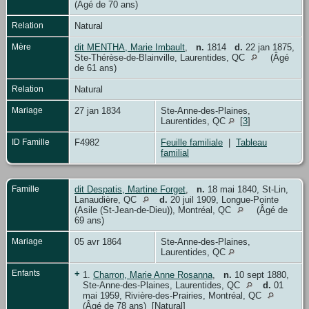
(Âgé de 70 ans)
Relation
Natural
Mère
dit MENTHA, Marie Imbault
,
n.
1814
d.
22 jan 1875,
Ste-Thérèse-de-Blainville, Laurentides, QC
(Âgé
de 61 ans)
Relation
Natural
Mariage
27 jan 1834
Ste-Anne-des-Plaines,
Laurentides, QC
[
3
]
ID Famille
F4982
Feuille familiale
|
Tableau
familial
Famille
dit Despatis, Martine Forget
,
n.
18 mai 1840, St-Lin,
Lanaudière, QC
d.
20 juil 1909, Longue-Pointe
(Asile (St-Jean-de-Dieu)), Montréal, QC
(Âgé de
69 ans)
Mariage
05 avr 1864
Ste-Anne-des-Plaines,
Laurentides, QC
Enfants
+
1.
Charron, Marie Anne Rosanna
,
n.
10 sept 1880,
Ste-Anne-des-Plaines, Laurentides, QC
d.
01
mai 1959, Rivière-des-Prairies, Montréal, QC
(Âgé de 78 ans) [Natural]