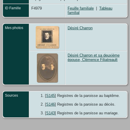
ID Famille
F4979
Feuille familiale
|
Tableau
familial
Mes photos
Désiré Charron
Désiré Charron et sa deuxième
épouse, Clémence Filiatreault
Sources
[
S145
] Registres de la paroisse au baptême.
[
S146
] Registres de la paroisse au décès.
[
S143
] Registres de la paroisse au mariage.