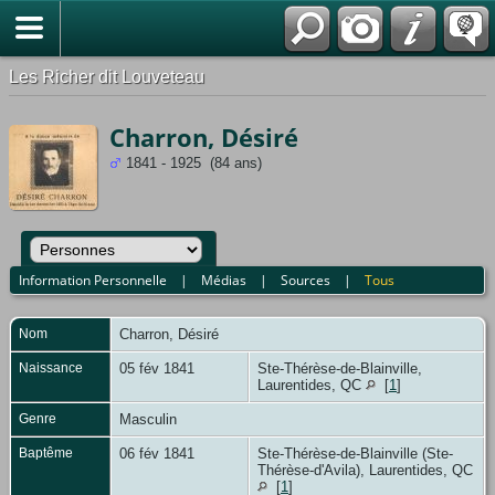
*Français
Les Richer dit Louveteau
Charron, Désiré
1841 - 1925 (84 ans)
Information Personnelle
|
Médias
|
Sources
|
Tous
Nom
Charron
,
Désiré
Naissance
05 fév 1841
Ste-Thérèse-de-Blainville,
Laurentides, QC
[
1
]
Genre
Masculin
Baptême
06 fév 1841
Ste-Thérèse-de-Blainville (Ste-
Thérèse-d'Avila), Laurentides, QC
[
1
]