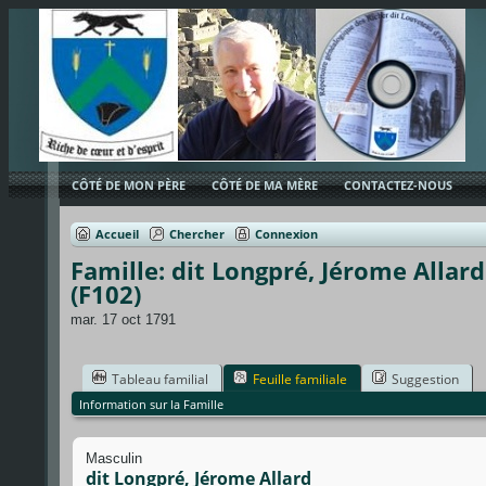
CÔTÉ DE MON PÈRE
CÔTÉ DE MA MÈRE
CONTACTEZ-NOUS
Accueil
Chercher
Connexion
Famille: dit Longpré, Jérome Allar
(F102)
mar. 17 oct 1791
Tableau familial
Feuille familiale
Suggestion
Information sur la Famille
Masculin
dit Longpré, Jérome Allard