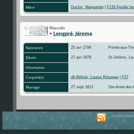
Mère
Duclos, Marguerite
|
F135 Feuille fam
Masculin
+
Longpré, Jérome
Naissance
25 avr 1794
Pointe-aux-Tr
Décès
27 avr 1878
St-Jérôme, La
Inhumation
Conjoint(e)
dit Bélisle, Louise Rotureau
|
F37
Mariage
27 sept 1813
Ste-Anne-des-
Ce site foncti