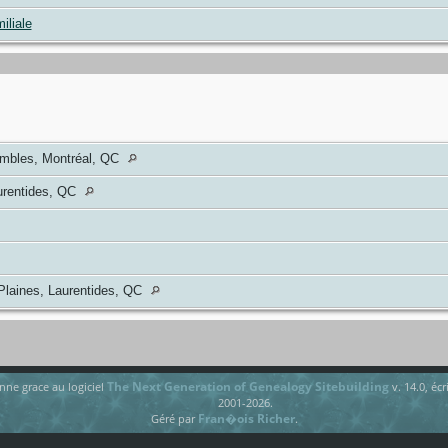
iliale
embles, Montréal, QC
urentides, QC
Plaines, Laurentides, QC
The Next Generation of Genealogy Sitebuilding
onne grace au logiciel
v. 14.0, éc
2001-2026.
Fran�ois Richer
Géré par
.