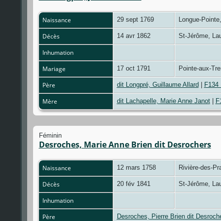
Naissance
29 sept 1769
Longue-Pointe
Décès
14 avr 1862
St-Jérôme, La
Inhumation
Mariage
17 oct 1791
Pointe-aux-Tr
Père
dit Longpré, Guillaume Allard
|
F134 F
Mère
dit Lachapelle, Marie Anne Janot
|
F1
Féminin
Desroches, Marie Anne Brien dit Desrochers
Naissance
12 mars 1758
Rivière-des-Pr
Décès
20 fév 1841
St-Jérôme, La
Inhumation
Père
Desroches, Pierre Brien dit Desroch