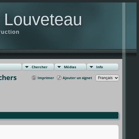
t Louveteau
ruction
Chercher
Médias
Info
chers
Imprimer
Ajouter un signet