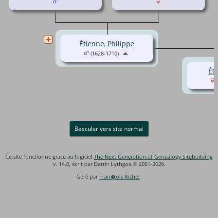
Étienne, Philippe
(1628-1710)
Ét
(
Basculer vers site normal
Ce site fonctionne grace au logiciel
The Next Generation of Genealogy Sitebuilding
v. 14.0, écrit par Darrin Lythgoe © 2001-2026.
Géré par
Fran�ois Richer
.