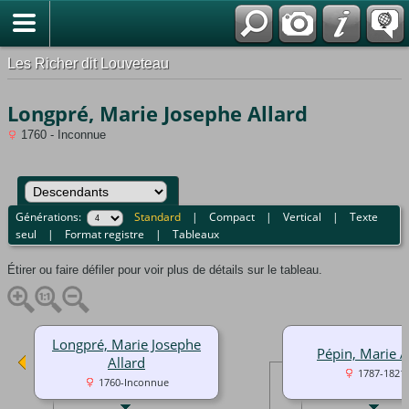
*Français
Les Richer dit Louveteau
Longpré, Marie Josephe Allard
1760 - Inconnue
Générations:
Standard
|
Compact
|
Vertical
|
Texte
seul
|
Format registre
|
Tableaux
Étirer ou faire défiler pour voir plus de détails sur le tableau.
Longpré, Marie Josephe
Pépin, Marie 
Allard
1787-1821
1760-Inconnue