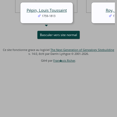
Pépin, Louis Toussaint
Roy, F
1759-1813
17
Basculer vers site normal
Ce site fonctionne grace au logiciel
The Next Generation of Genealogy Sitebuilding
v. 14.0, écrit par Darrin Lythgoe © 2001-2026.
Géré par
Fran�ois Richer
.