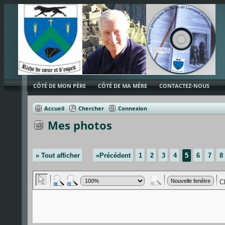
CÔTÉ DE MON PÈRE
CÔTÉ DE MA MÈRE
CONTACTEZ-NOUS
Accueil
Chercher
Connexion
Mes photos
» Tout afficher
«Précédent
1
2
3
4
5
6
7
8