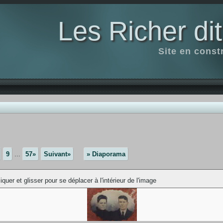
Les Richer di
Site en const
9
...
57»
Suivant»
» Diaporama