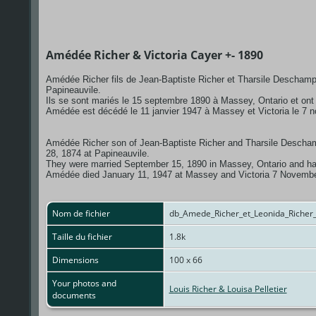
Amédée Richer & Victoria Cayer +- 1890
Amédée Richer fils de Jean-Baptiste Richer et Tharsile Deschamps e
Papineauvile.
Ils se sont mariés le 15 septembre 1890 à Massey, Ontario et ont
Amédée est décédé le 11 janvier 1947 à Massey et Victoria le 7
Amédée Richer son of Jean-Baptiste Richer and Tharsile Deschamps
28, 1874 at Papineauvile.
They were married September 15, 1890 in Massey, Ontario and had
Amédée died January 11, 1947 at Massey and Victoria 7 Novembe
Nom de fichier
db_Amede_Richer_et_Leonida_Richer
Taille du fichier
1.8k
Dimensions
100 x 66
Your photos and
Louis Richer & Louisa Pelletier
documents