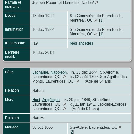
Parrain et
Joseph Robert et Hermeline Nadon/
marraine
Décès
13 déc 1922
Ste-Geneviève-de-Pierrefonds,
Montréal, QC
[
1
]
Inhumation
16 déc 1922
Ste-Geneviève-de-Pierrefonds,
Montréal, QC
[
1
]
ID personne
I19
Mes ancetres
Dernière
10 déc 2013
modif.
Père
Lachaîne, Napoléon
,
n.
23 déc 1844, St-Jérôme,
Laurentides, QC
d.
02 août 1899, Ste-Agathe-des-
Monts, Laurentides, QC
(Âgé de 54 ans)
Relation
Natural
Mère
Huot, Angélique
,
n.
20 juin 1846, St-Jérôme,
Laurentides, QC
d.
11 jan 1941, Lac-des-Écorces,
Laurentides, QC
(Âgé de 94 ans)
Relation
Natural
Mariage
30 oct 1866
Ste-Adèle, Laurentides, QC
[
2
]