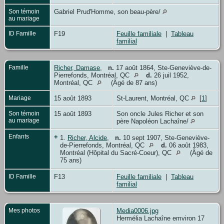
Son témoin
Gabriel Prud'Homme, son beau-père/
au mariage
ID Famille
F19
Feuille familiale
|
Tableau
familial
Famille
Richer, Damase
,
n.
17 août 1864, Ste-Geneviève-de-
Pierrefonds, Montréal, QC
d.
26 juil 1952,
Montréal, QC
(Âgé de 87 ans)
Mariage
15 août 1893
St-Laurent, Montréal, QC
[
1
]
Son témoin
15 août 1893
Son oncle Jules Richer et son
au mariage
père Napoléon Lachaîne/
Enfants
+
1.
Richer, Alcide
,
n.
10 sept 1907, Ste-Geneviève-
de-Pierrefonds, Montréal, QC
d.
06 août 1983,
Montréal (Hôpital du Sacré-Coeur), QC
(Âgé de
75 ans)
ID Famille
F13
Feuille familiale
|
Tableau
familial
Mes photos
Media0006.jpg
Hermélia Lachaîne emviron 17