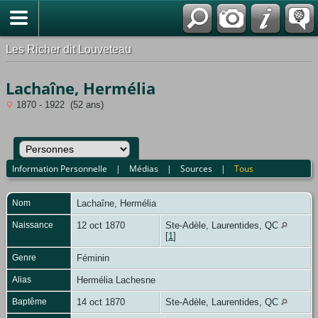
*Français
Les Richer dit Louveteau
Lachaîne, Hermélia
1870 - 1922 (52 ans)
Information Personnelle
|
Médias
|
Sources
|
Tous
Nom
Lachaîne
,
Hermélia
Naissance
12 oct 1870
Ste-Adèle, Laurentides, QC
[
1
]
Genre
Féminin
Alias
Hermélia Lachesne
Baptême
14 oct 1870
Ste-Adèle, Laurentides, QC