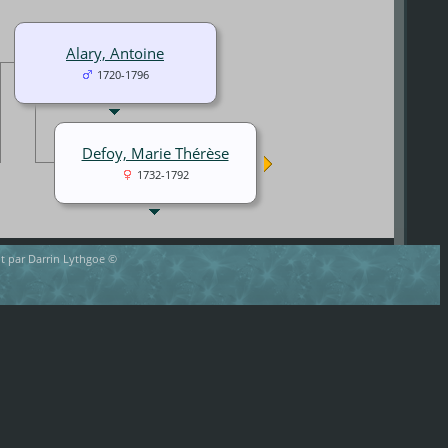
Alary, Antoine
1720-1796
Defoy, Marie Thérèse
1732-1792
rit par Darrin Lythgoe ©