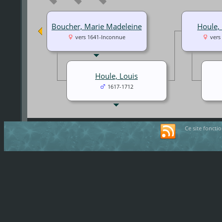
Boucher, Marie Madeleine
Houle,
vers 1641-Inconnue
vers
Houle, Louis
1617-1712
Ce site foncti