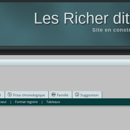
Les Richer di
Site en const
é
Frise chronologique
Famille
Suggestion
 seul
|
Format registre
|
Tableaux