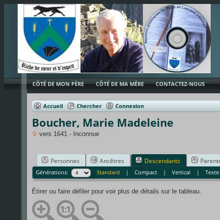
CÔTÉ DE MON PÈRE
CÔTÉ DE MA MÈRE
CONTACTEZ-NOUS
Accueil
Chercher
Connexion
Boucher, Marie Madeleine
vers 1641 - Inconnue
Personnes
Ancêtres
Descendants
Parent
Générations:
Standard
|
Compact
|
Vertical
|
Texte
Étirer ou faire défiler pour voir plus de détails sur le tableau.