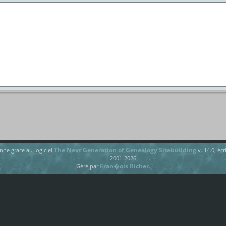
The Next Generation of Genealogy Sitebuilding
onne grace au logiciel
v. 14.0, éc
2001-2026.
Fran�ois Richer
Géré par
.