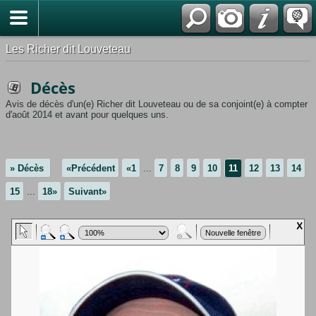
*Français
Les Richer dit Louveteau
Décès
Avis de décès d'un(e) Richer dit Louveteau ou de sa conjoint(e) à compter
d'août 2014 et avant pour quelques uns.
» Décès
«Précédent
«1
...
7
8
9
10
11
12
13
14
15
...
18»
Suivant»