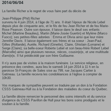
2014/06/04
La famille Richer a le regret de vous faire part du décès de
Jean-Philippe (Phil) Richer
survenu le 4 juin 2014, à l’âge de 71 ans. Il était l’époux de Nicole Lebel
depuis plus de cinquante ans, et le fils de feu Jean Richer et de feu Marie-
Rose Pearson. Outre son épouse, il laisse dans le deuil ses enfants :
Michel (Martine Beaulieu), Martin (Marie-Josée Guertin) et Mylène (Marco
Fuoco); ses petites-filles adorées : Emma et Olivia ainsi que leur mère
Jennifer Davis. Il laisse également ses frères et sa soeur : Jean-Paul,
Gilles (Rollande), Aurèle, Richard (Ginette), Claire, Ghislain (Lorraine) et
Serge (Claire); sa belle-soeur Roberte Lebel et son beau-frère Robert Lebel
(Marcelle) ainsi que plusieurs neveux, nièces, cousin(e)s, et une multitude
d'ami(e)s. Il fut prédécédé par son frère Guillaume.
Il n’y aura pas de visites à la maison funéraire. Le service religieux, en
présence des cendres, aura lieu le samedi 14 juin 2014 à 11 h en la
paroisse St-François de Sales sise au 799, rue Jacques Cartier à
Gatineau. La famille recevra les condoléances à l’église à compter de
10h30.
Vos marques de sympathie peuvent se traduire par un don à la Fondation
CSSS Gatineau-Hull ou à la Fondation des maladies du coeur du Québec.
La famille désire remercier le personnel des soins intensifs et du service
d'urgence du CSSS Pavillon de Hull pour les bons soins prodigués et le
soutien à la famille.