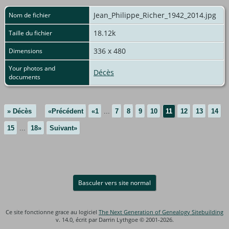
Jean_Philippe_Richer_1942_2014.jpg
Nom de fichier
18.12k
Taille du fichier
336 x 480
Dimensions
Your photos and
Décès
documents
» Décès
«Précédent
«1
...
7
8
9
10
11
12
13
14
15
...
18»
Suivant»
Basculer vers site normal
Ce site fonctionne grace au logiciel
The Next Generation of Genealogy Sitebuilding
v. 14.0, écrit par Darrin Lythgoe © 2001-2026.