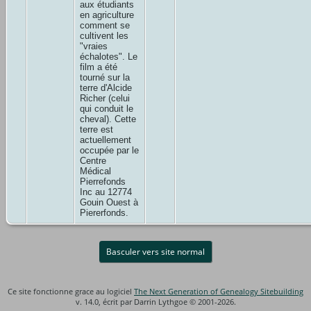
aux étudiants
en agriculture
comment se
cultivent les
"vraies
échalotes". Le
film a été
tourné sur la
terre d'Alcide
Richer (celui
qui conduit le
cheval). Cette
terre est
actuellement
occupée par le
Centre
Médical
Pierrefonds
Inc au 12774
Gouin Ouest à
Piererfonds.
Basculer vers site normal
Ce site fonctionne grace au logiciel
The Next Generation of Genealogy Sitebuilding
v. 14.0, écrit par Darrin Lythgoe © 2001-2026.