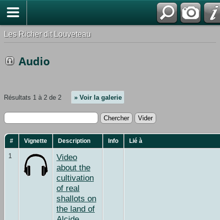
*Français
Les Richer dit Louveteau
Audio
Résultats 1 à 2 de 2
» Voir la galerie
#
Vignette
Description
Info
Lié à
1
Video
about the
cultivation
of real
shallots on
the land of
Alcide