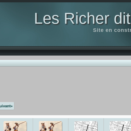
Les Richer di
Site en const
uivant»