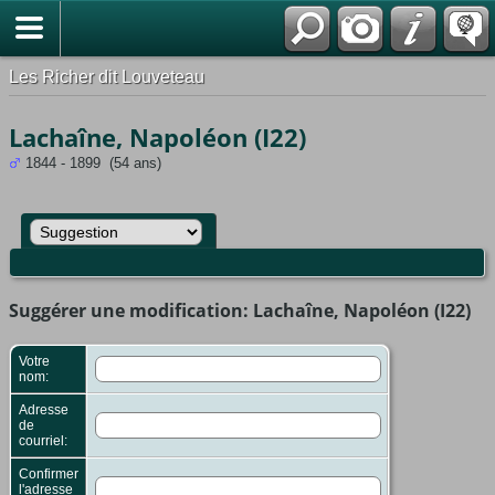
*Français
Les Richer dit Louveteau
Lachaîne, Napoléon (I22)
1844 - 1899 (54 ans)
Suggérer une modification: Lachaîne, Napoléon (I22)
Votre
nom:
Adresse
de
courriel:
Confirmer
l'adresse