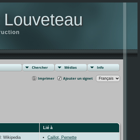
t Louveteau
ruction
Chercher
Médias
Info
Imprimer
Ajouter un signet
Lié à
al: Wikipedia
Caillot, Pernette