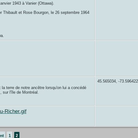
 janvier 1943 à Vanier (Ottawa).
mer Thibault et Rose Bourgon, le 26 septembre 1964
wa.
45.565034, -73.596422
t la terre de notre ancêtre lorsqu'on lui a concédé
, sur l'île de Montréal.
u-Richer.gif
nt
1
2