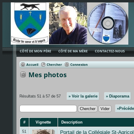
CÔTÉ DE MON PÈRE
CÔTÉ DE MA MÈRE
CONTACTEZ-NOUS
Accueil
Chercher
Connexion
Mes photos
Résultats 51 à 57 de 57
» Voir la galerie
» Diaporama
«Précéde
#
Vignette
Description
51
Portail de la Collégiale St-Agrico