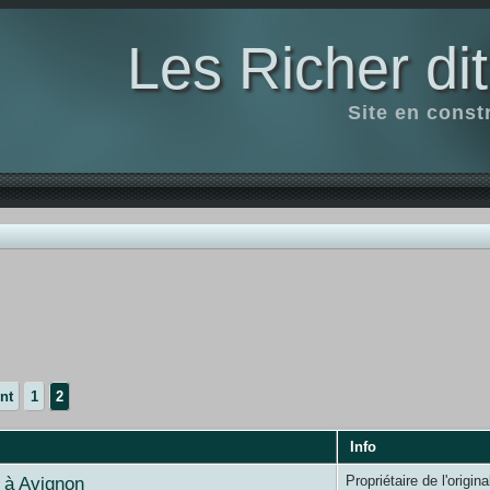
Les Richer di
Site en const
nt
1
2
Info
l à Avignon
Propriétaire de l'origin