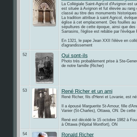
La Collégiale Saint-Agricol d'Avignon est un
est située à Avignon et fut élevée au rang 
classé au titre des monuments historiques
La tradition attribue à saint Agricol, évêqu
église à cet emplacement. Des fouilles au p
sépultures de cette époque, ainsi que des 
Sarrasins, l'église est rebâtie par l'évêque 
En 1321, le pape Jean XXII l'élève en collé
d'agrandissement
52
Qui sont-ils
Photo très probablement prise à Ste-Genev
de notre famille (Richer)
53
René Richer et un ami
René Richer, fils d'Henri et Lovanie, est né
Il a épousé Marguerite St-Amour, fille d'A
Vanier (St-Charles), Ottawa, ON. De cette 
René est décédé le 15 octobre 1982 à Four
à Ottawa (Hôpital Montfort), ON
54
Ronald Richer