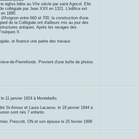
e église bâtie au VIIe siècle par saint Agricol. Elle
de collégiale par Jean XXII en 1321. L'édifice est
 en 1880.
e d'Avignon entre 660 et 700, la construction d'une
ied de la Collégiale ont d'ailleurs mis au jour des
structures antiques. Après les ravages des
Foulques II.
giale, et finance une partie des travaux
iève-de-Pierrefonds. Provient d'une boîte de photos
 le 11 janvier 1924 à Montebello.
ndré St-Amour et Laura Lacasse, le 18 janvier 1944 à
union sont nés 7 enfants.
nier, Prescott, ON et son épouse le 25 février 1999